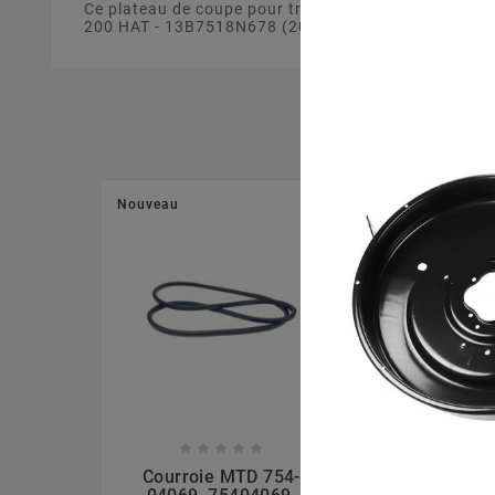
Ce plateau de coupe pour tracteur tondeuse de 105
200 HAT - 13B7518N678 (2005). Ce plateau de coupe e
Nouveau
Nouveau








Courroie MTD 754-
Ecrou La