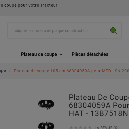
de coupe pour votre Tracteur
Plateau de coupe
Pièces détachées
upe
Plateau de coupe 105 cm 68304059A pour MTD - SN 20
Plateau De Cou
68304059A Pour
HAT - 13B7518N





LA REVUE (0)