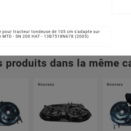
712-0417A
MTD 7420670, 742-
MTD 742
0670, 74204080, 742-
0671, 74
 €
04080
0
34,22 €
4
e pour tracteur tondeuse de 105 cm s'adapte sur
se MTD - SN 200 HAT - 13B7518N678 (2005)
s produits dans la même ca
Nouveau
Nouveau