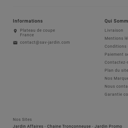
Informations
Qui Somm
Plateau de coupe
Livraison
location_on
France
Mentions l
contact@sav-jardin.com
email
Conditions 
Paiement s
Contactez-
Plan du sit
Nos Marqu
Nous conta
Garantie c
Nos Sites
Jardin Affaires
-
Chaine Tronçonneuse
-
Jardin Promo