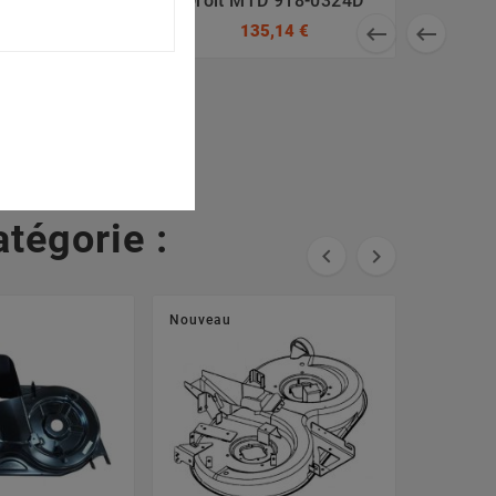
0671, 742-
Droit MTD 918-0324D
204081, 742-


135,14 €
4081
7,93 €
tégorie :


Nouveau
Nouveau