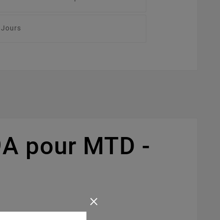
 Jours
A pour MTD -
×