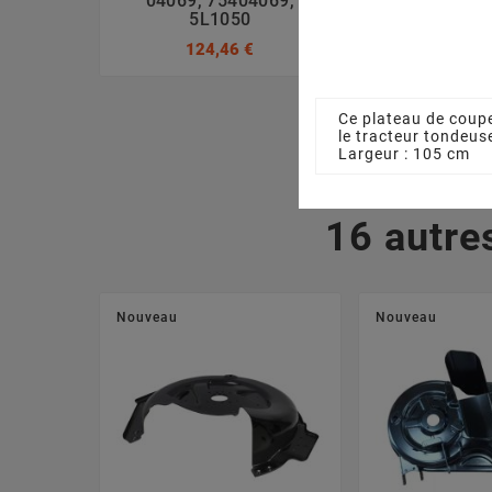
04069, 75404069,
7120417A, 
5L1050
3,17
124,46 €
Ce plateau de coup
le tracteur tondeu
Largeur : 105 cm
16 autre
Nouveau
Nouveau