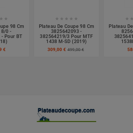








oupe 98 Cm
Plateau De Coupe 98 Cm
Plateau D
8/0 -
3825642093 -
8256
 - Pour BT
382564219/3 Pour MTF
3825641
018)
1438 M-SD (2019)
1538
9 €
309,00 €
58
499,00 €