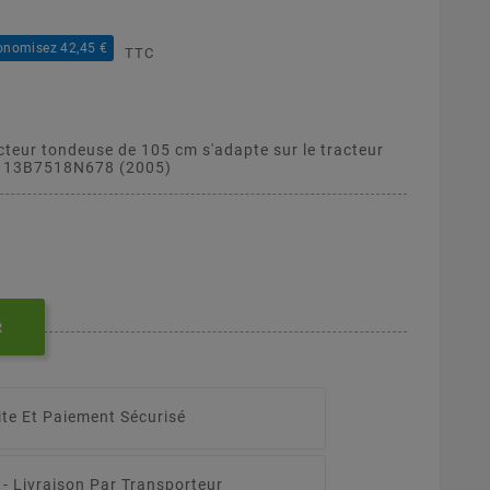
onomisez 42,45 €
TTC
cteur tondeuse de 105 cm s'adapte sur le tracteur
- 13B7518N678 (2005)
R
ite Et Paiement Sécurisé
 -
Livraison Par Transporteur