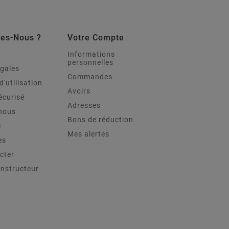
es-Nous ?
Votre Compte
Informations
personnelles
égales
Commandes
d'utilisation
Avoirs
écurisé
Adresses
nous
Bons de réduction
e
Mes alertes
es
cter
onstructeur