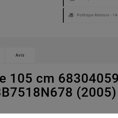
Politique Retours -
14
Avis
pe 105 cm 68304059
3B7518N678 (2005)