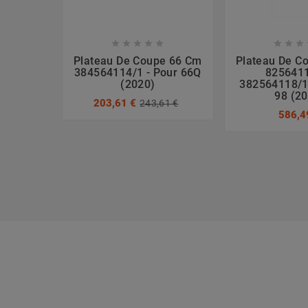








Plateau De Coupe 66 Cm
Plateau De C
384564114/1 - Pour 66Q
8256411
(2020)
382564118/1
98 (2
203,61 €
243,61 €
586,4