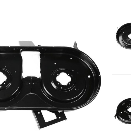
 cm s'adapte sur le tracteur tondeuse MTD - SN 200 HAT - 13B
st fabriqué à partir d'un matériau solide et résistant.
Accessoires
Nouveau
Nouveau








me MTD
Lame Tracteur Tondeuse
Lame Trac