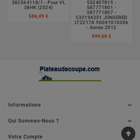
382564118/1 - Pour VL
532407815 -
38HK (2024)
587771801 -
587771807 -
586,49 €
532194251 JONSERED
LT2217A 96041010306
- Année 2012
699,00 €

Informations

Qui Sommes-Nous ?

Votre Compte