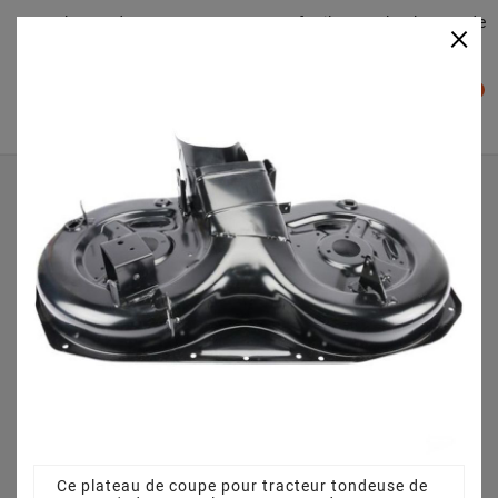
Plateaudecoupe.com : Trouver facilement le plateau de
×

coupe pour votre Tracteur Tondeuse
0

Accueil
Plateau de coupe
Plateau de coupe 92 cm 3825640751 pour SENTAR NITRO
(2010) [2T0430543/UVT]
Ce plateau de coupe pour tracteur tondeuse de