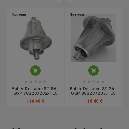
Nouveau
Nouveau












Palier De Lame STIGA -
Palier De Lame STIGA -
GGP 382207202/1LC
GGP 382207203/1LC
116,40 €
116,40 €