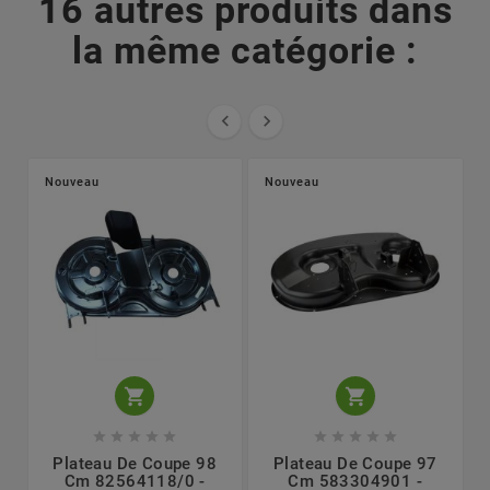
16 autres produits dans
la même catégorie :


Nouveau
Nouveau












Plateau De Coupe 98
Plateau De Coupe 97
Cm 82564118/0 -
Cm 583304901 -