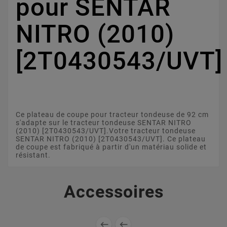
pour SENTAR
NITRO (2010)
[2T0430543/UVT]
Ce plateau de coupe pour tracteur tondeuse de 92 cm
s'adapte sur le tracteur tondeuse SENTAR NITRO
(2010) [2T0430543/UVT].Votre tracteur tondeuse
SENTAR NITRO (2010) [2T0430543/UVT]. Ce plateau
de coupe est fabriqué à partir d'un matériau solide et
résistant.
Accessoires

