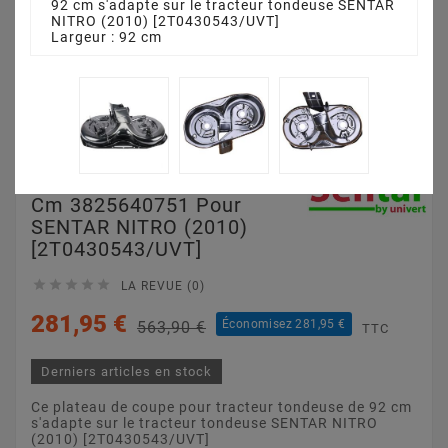
92 cm s'adapte sur le tracteur tondeuse SENTAR
NITRO (2010) [2T0430543/UVT]
Largeur : 92 cm
Plateau De Coupe 92
Cm 3825640751 Pour
SENTAR NITRO (2010)
[2T0430543/UVT]





LA REVUE (0)
281,95 €
Économisez 281,95 €
563,90 €
TTC
Derniers articles en stock
Ce plateau de coupe pour tracteur tondeuse de 92 cm
s'adapte sur le tracteur tondeuse SENTAR NITRO
(2010) [2T0430543/UVT]