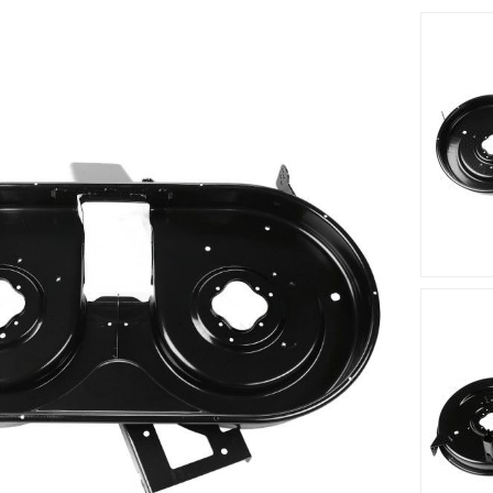
cm s'adapte sur le tracteur tondeuse Sunline - SL-H 1551 - 13
 est fabriqué à partir d'un matériau solide et résistant.
Accessoires
Nouveau
Nouveau








me MTD
Lame Tracteur Tondeuse
Lame Trac