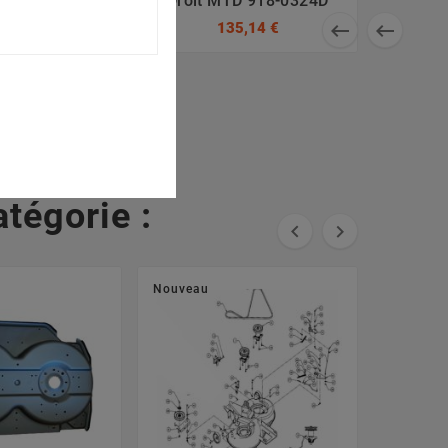
0671, 742-
Droit MTD 918-0324D
204081, 742-


135,14 €
4081
7,93 €
tégorie :


Nouveau
Nouveau