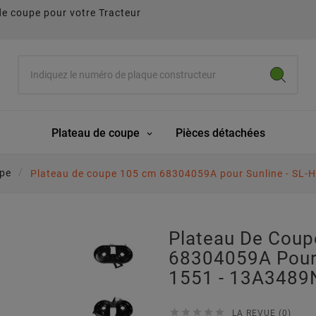
de coupe pour votre Tracteur
Plateau de coupe
Pièces détachées
upe
Plateau de coupe 105 cm 68304059A pour Sunline - SL-
Plateau De Cou
68304059A Pour 
1551 - 13A3489





LA REVUE (0)