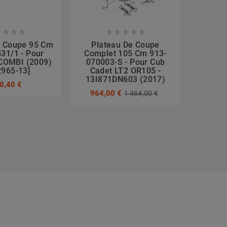









e Coupe 95 Cm
Plateau De Coupe
Plate
31/1 - Pour
Complet 105 Cm 913-
Cm 382
COMBI (2009)
070003-S - Pour Cub
J 
2965-13]
Cadet LT2 OR105 -
766
13I871DN603 (2017)
0,40 €
964,00 €
1 464,00 €