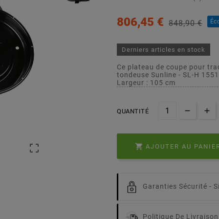
806,45 €
Éc
848,90 €
Derniers articles en stock
Ce plateau de coupe pour tra
tondeuse Sunline - SL-H 155
Largeur : 105 cm
QUANTITÉ


AJOUTER AU PANIE
Garanties Sécurité -
S
Politique De Livraison