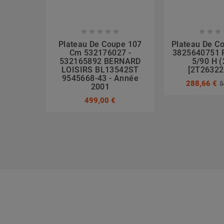








Plateau De Coupe 107
Plateau De C
Cm 532176027 -
3825640751 
532165892 BERNARD
5/90 H 
LOISIRS BL13542ST
[2T26322
9545668-43 - Année
288,66 €
5
2001
499,00 €