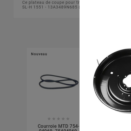
Ce plateau de coupe pour tracteur tondeuse de 105 
SL-H 1551 - 13A3489N685 (2007). Ce plateau de coupe
Nouveau
Nouveau








Courroie MTD 754-
Ecrou La