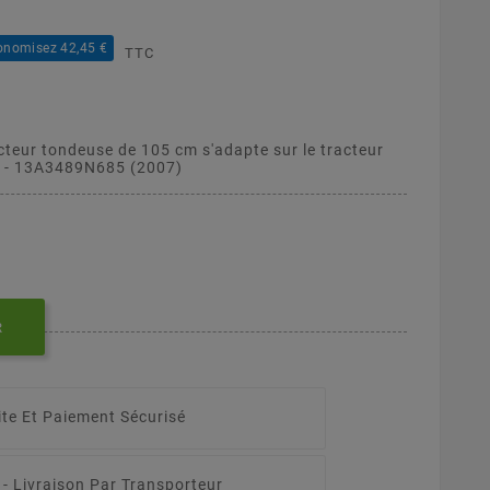
onomisez 42,45 €
TTC
cteur tondeuse de 105 cm s'adapte sur le tracteur
1 - 13A3489N685 (2007)
R
ite Et Paiement Sécurisé
 -
Livraison Par Transporteur