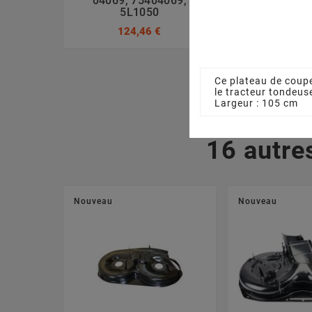
04069, 75404069,
7120417A, 
5L1050
3,17
124,46 €
Ce plateau de coup
le tracteur tondeu
Largeur : 105 cm
16 autre
Nouveau
Nouveau