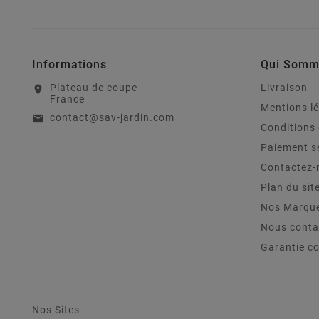
Informations
Qui Somm
Plateau de coupe
Livraison
location_on
France
Mentions l
contact@sav-jardin.com
email
Conditions 
Paiement s
Contactez-
Plan du sit
Nos Marqu
Nous conta
Garantie c
Nos Sites