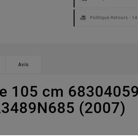
Politique Retours -
14
Avis
e 105 cm 68304059A
A3489N685 (2007)