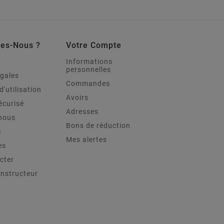
es-Nous ?
Votre Compte
Informations
personnelles
égales
Commandes
d'utilisation
Avoirs
écurisé
Adresses
nous
Bons de réduction
e
Mes alertes
es
cter
onstructeur