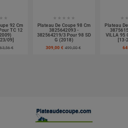








oupe 92 Cm
Plateau De Coupe 98 Cm
Plateau D
Pour TC 12
3825642093 -
3875615
(2009)
382564219/3 Pour 98 SD
VILLA 95 
23/09]
G (2018)
[13-
309,00 €
64
63,56 €
499,00 €