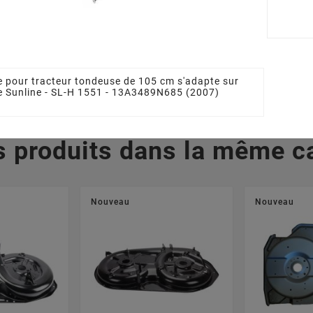
712-0417A
MTD 7420670, 742-
MTD 742
0670, 74204080, 742-
0671, 74
 €
04080
0
34,22 €
4
e pour tracteur tondeuse de 105 cm s'adapte sur
se Sunline - SL-H 1551 - 13A3489N685 (2007)
s produits dans la même ca
Nouveau
Nouveau