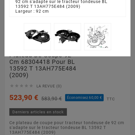
92 cm s'adapte sur le tracteur tondeuse BL
13592 T 13AH775E484 (2009)
Largeur : 92 cm
Plateau De Coupe 92
Cm 68304418 Pour BL
13592 T 13AH775E484
(2009)





LA REVUE (0)
523,90 €
Économisez 60,00 €
583,90 €
TTC
Derniers articles en stock
Ce plateau de coupe pour tracteur tondeuse de 92 cm
s'adapte sur le tracteur tondeuse BL 13592 T
13AH775E484 (2009)