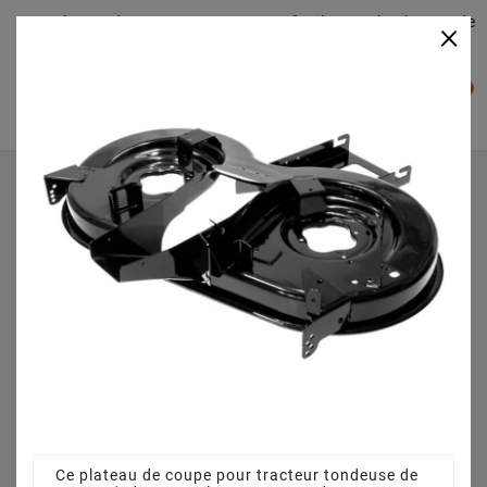
Plateaudecoupe.com : Trouver facilement le plateau de
×

coupe pour votre Tracteur Tondeuse
0

Accueil
Plateau de coupe
Plateau de coupe 92 cm 68304418 pour BL 13592 T
13AH775E484 (2009)
Ce plateau de coupe pour tracteur tondeuse de