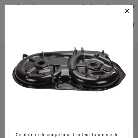
Plateaudecoupe.com : Trouver facilement le plateau de
×

coupe pour votre Tracteur Tondeuse
0

Accueil
Plateau de coupe
Plateau de coupe 98 cm 3825642093 - 382564219/3 pour
XD 170 HD (2020)
Ce plateau de coupe pour tracteur tondeuse de