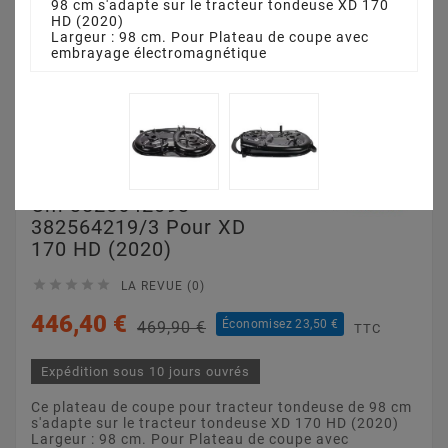
98 cm s'adapte sur le tracteur tondeuse XD 170
HD (2020)
Largeur : 98 cm. Pour Plateau de coupe avec
embrayage électromagnétique
Plateau De Coupe 98
Cm 3825642093 -
382564219/3 Pour XD
170 HD (2020)





LA REVUE (0)
446,40 €
Économisez 23,50 €
469,90 €
TTC
Expédition sous 10 jours ouvrés
Ce plateau de coupe pour tracteur tondeuse de 98 cm
s'adapte sur le tracteur tondeuse XD 170 HD (2020)
Largeur : 98 cm. Pour Plateau de coupe avec