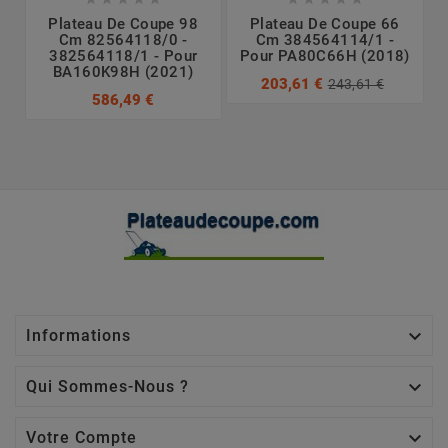
Plateau De Coupe 98
Plateau De Coupe 66
Cm 82564118/0 -
Cm 384564114/1 -
382564118/1 - Pour
Pour PA80C66H (2018)
BA160K98H (2021)
203,61 €
243,61 €
586,49 €

Informations

Qui Sommes-Nous ?

Votre Compte