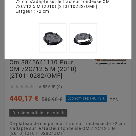
72 cm s'adapte sur le tracteur tondeuse OM
72C/12 5 M (2010) [2T0110282/OMF]
Largeur : 72 cm
Plateau De Coupe 72
Cm 3845641110 Pour
OM 72C/12 5 M (2010)
[2T0110282/OMF]





LA REVUE (0)
440,17 €
Économisez 146,73 €
586,90 €
TTC
Derniers articles en stock
Ce plateau de coupe pour tracteur tondeuse de 72 cm
s'adapte sur le tracteur tondeuse OM 72C/12 5 M
(2010) [2T0110282/OMF]