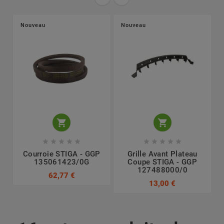
Nouveau
Nouveau












Courroie STIGA - GGP
Grille Avant Plateau
135061423/0G
Coupe STIGA - GGP
127488000/0
62,77 €
13,00 €