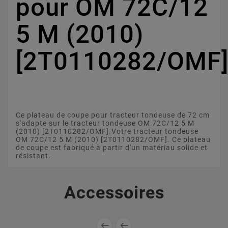
pour OM 72C/12
5 M (2010)
[2T0110282/OMF
Ce plateau de coupe pour tracteur tondeuse de 72 cm
s'adapte sur le tracteur tondeuse OM 72C/12 5 M
(2010) [2T0110282/OMF].Votre tracteur tondeuse
OM 72C/12 5 M (2010) [2T0110282/OMF]. Ce plateau
de coupe est fabriqué à partir d'un matériau solide et
résistant.
Accessoires

