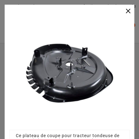
Plateaudecoupe.com : Trouver facilement le plateau de
×

coupe pour votre Tracteur Tondeuse
0

Accueil
Plateau de coupe
Plateau de coupe 72 cm 3845641110 pour OM 72C/12 5 M
(2010) [2T0110282/OMF]
Ce plateau de coupe pour tracteur tondeuse de