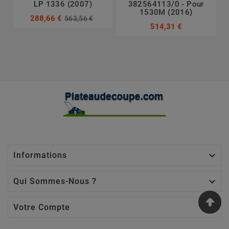
LP 1336 (2007)
382564113/0 - Pour
1530M (2016)
288,66 €
563,56 €
514,31 €

Informations

Qui Sommes-Nous ?

Votre Compte