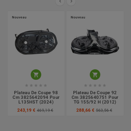


Nouveau
Nouveau












Plateau De Coupe 98
Plateau De Coupe 92
Cm 3825642094 Pour
Cm 3825640751 Pour
L135HST (2024)
TG 155/92 H (2012)
243,19 €
288,66 €
469,19 €
563,56 €