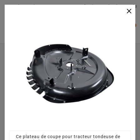
Plateaudecoupe.com : Trouver facilement le plateau de
×

coupe pour votre Tracteur Tondeuse
0

Accueil
Plateau de coupe
Plateau de coupe 72 cm 3845641110 pour PA135B72
(2010)
Ce plateau de coupe pour tracteur tondeuse de