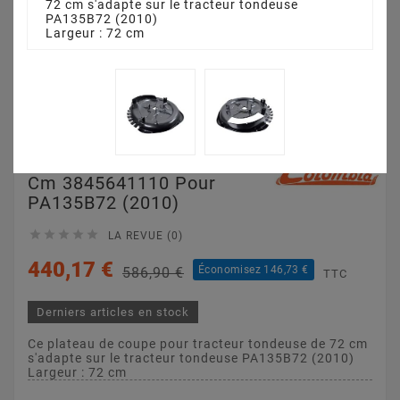
72 cm s'adapte sur le tracteur tondeuse
PA135B72 (2010)
Largeur : 72 cm
Plateau De Coupe 72
Cm 3845641110 Pour
PA135B72 (2010)





LA REVUE (0)
440,17 €
Économisez 146,73 €
586,90 €
TTC
Derniers articles en stock
Ce plateau de coupe pour tracteur tondeuse de 72 cm
s'adapte sur le tracteur tondeuse PA135B72 (2010)
Largeur : 72 cm