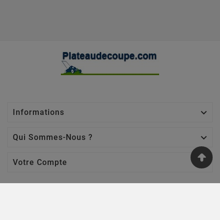

Informations

Qui Sommes-Nous ?

Votre Compte
Nos Sites
Jardin Affaires
-
Chaine Tronçonneuse
-
Jardin Promo