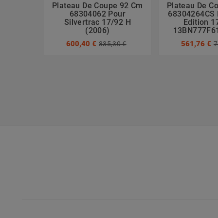
Plateau De Coupe 92 Cm
Plateau De C
68304062 Pour
68304264CS 
Silvertrac 17/92 H
Edition 1
(2006)
13BN777F61
600,40 €
561,76 €
835,30 €
7