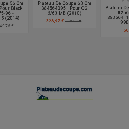

oupe 96 Cm
Plateau De Coupe 63 Cm
Plateau D
Pour Black
3845640951 Pour CG
8256
75-96 -
6/63 MB (2010)
382564118
5 (2014)
328,97 €
378,97 €
998
49,76 €
58