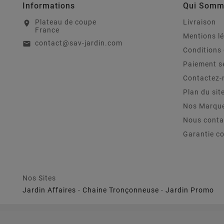
Informations
Qui Somm
Plateau de coupe
Livraison
location_on
France
Mentions l
contact@sav-jardin.com
email
Conditions 
Paiement s
Contactez-
Plan du sit
Nos Marqu
Nous conta
Garantie c
Nos Sites
Jardin Affaires
-
Chaine Tronçonneuse
-
Jardin Promo