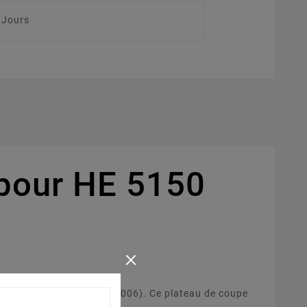
 Jours
pour HE 5150
×
cteur tondeuse HE 5150 (2006). Ce plateau de coupe