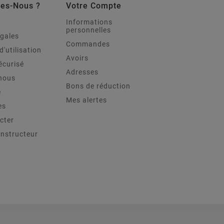
es-Nous ?
Votre Compte
Informations
personnelles
égales
Commandes
d'utilisation
Avoirs
écurisé
Adresses
nous
Bons de réduction
e
Mes alertes
es
cter
onstructeur