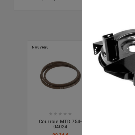
Nouveau
Nouveau








Courroie MTD 754-
Ecrou La
04024
7120417A, 