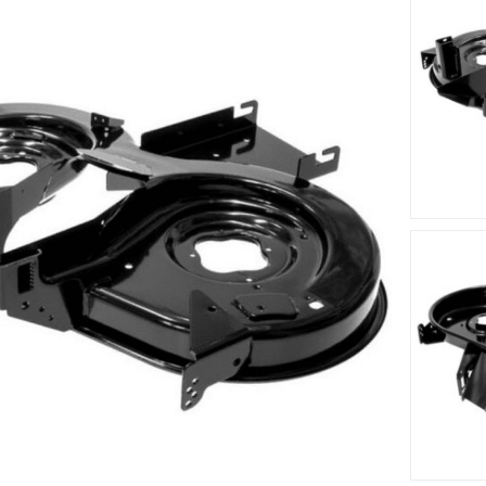
Accessoires
Nouveau
Nouveau








me MTD
Lame Droite MTD 742-
Lame Gau
712-0417A
04020A
0