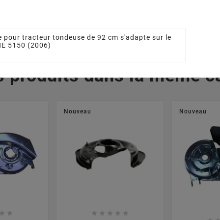
 €
39,00 €
4
 pour tracteur tondeuse de 92 cm s'adapte sur le
HE 5150 (2006)
s produits dans la même ca
Nouveau
Nouveau






