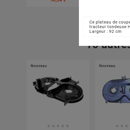
90,34 €
3,17
Ce plateau de coupe
tracteur tondeuse 
Largeur : 92 cm
16 autre
Nouveau
Nouveau







