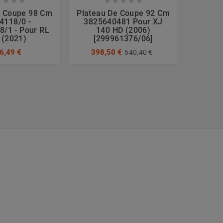









e Coupe 98 Cm
Plateau De Coupe 92 Cm
Platea
4118/0 -
3825640481 Pour XJ
8
/1 - Pour RL
140 HD (2006)
382564
 (2021)
[299961376/06]
16
6,49 €
398,50 €
640,40 €