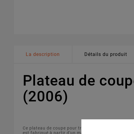
La description
Détails du produit
Plateau de cou
(2006)
Ce plateau de coupe pour tracteur tondeuse de 92 c
est fabriqué à partir d'un matériau solide et résistan