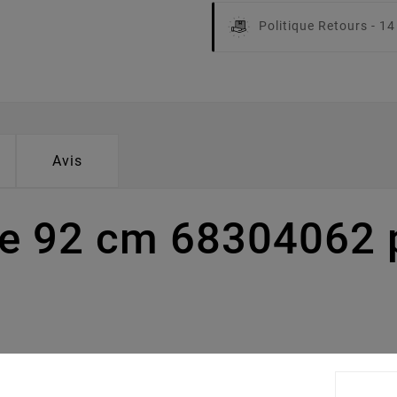
Politique Retours -
14
Avis
pe 92 cm 68304062 
m s'adapte sur le tracteur tondeuse HE 5150 (2006).Votre tra
t.