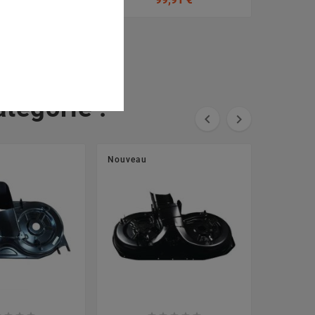
0,94 €
99,91 €
tégorie :


Nouveau
Nouveau