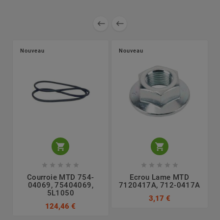


Nouveau
Nouveau












Courroie MTD 754-
Ecrou Lame MTD
L
04069, 75404069,
7120417A, 712-0417A
5L1050
3,17 €
124,46 €