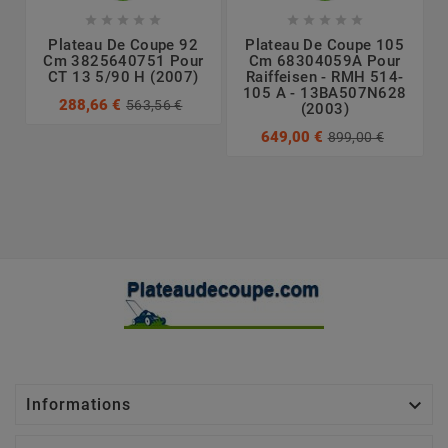










Plateau De Coupe 92
Plateau De Coupe 105
Cm 3825640751 Pour
Cm 68304059A Pour
CT 13 5/90 H (2007)
Raiffeisen - RMH 514-
105 A - 13BA507N628
288,66 €
563,56 €
(2003)
649,00 €
899,00 €

Informations