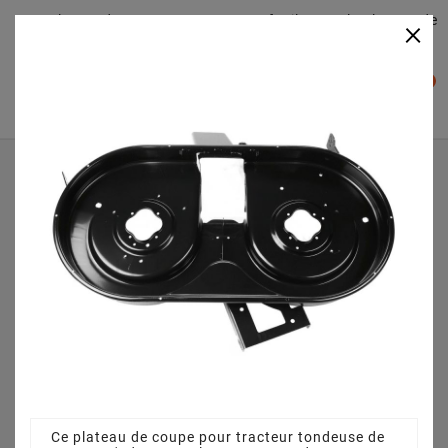
Plateaudecoupe.com : Trouver facilement le plateau de
×

coupe pour votre Tracteur Tondeuse
0

Accueil
Plateau de coupe
Plateau de coupe 105 cm 68304059A pour MTD - SN 180
AT - 13B7508N678 (2004)
Ce plateau de coupe pour tracteur tondeuse de