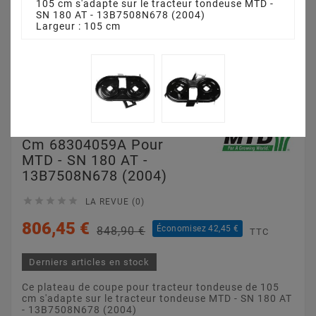
105 cm s'adapte sur le tracteur tondeuse MTD -
SN 180 AT - 13B7508N678 (2004)
Largeur : 105 cm
Plateau De Coupe 105
Cm 68304059A Pour
MTD - SN 180 AT -
13B7508N678 (2004)





LA REVUE (0)
806,45 €
Économisez 42,45 €
848,90 €
TTC
Derniers articles en stock
Ce plateau de coupe pour tracteur tondeuse de 105
cm s'adapte sur le tracteur tondeuse MTD - SN 180 AT
- 13B7508N678 (2004)