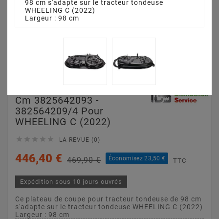
98 cm s'adapte sur le tracteur tondeuse
WHEELING C (2022)
Largeur : 98 cm
Plateau De Coupe 98
Cm 3825642093 -
382564209/4 Pour
WHEELING C (2022)





LA REVUE (0)
446,40 €
Économisez 23,50 €
469,90 €
TTC
Expédition sous 10 jours ouvrés
Ce plateau de coupe pour tracteur tondeuse de 98 cm
s'adapte sur le tracteur tondeuse WHEELING C (2022)
Largeur : 98 cm