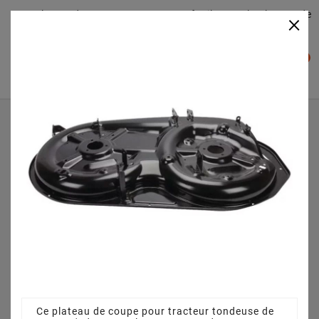
Plateaudecoupe.com : Trouver facilement le plateau de
×

coupe pour votre Tracteur Tondeuse
0

Accueil
Plateau de coupe
Plateau de coupe 98 cm 3825642093 - 382564209/4 pour
WHEELING C (2022)
Ce plateau de coupe pour tracteur tondeuse de