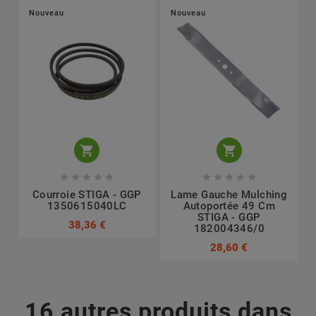
Nouveau
Nouveau












Courroie STIGA - GGP
Lame Gauche Mulching
1350615040LC
Autoportée 49 Cm
STIGA - GGP
38,36 €
182004346/0
28,60 €
16 autres produits dans