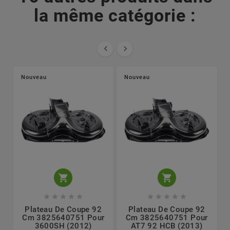
la même catégorie :


Nouveau
Nouveau












Plateau De Coupe 92
Plateau De Coupe 92
Cm 3825640751 Pour
Cm 3825640751 Pour
3600SH (2012)
AT7 92 HCB (2013)