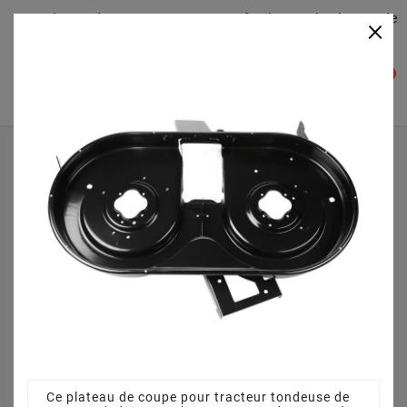
Plateaudecoupe.com : Trouver facilement le plateau de
×

coupe pour votre Tracteur Tondeuse
0

Accueil
Plateau de coupe
Plateau de coupe 105 cm 68304059A pour Yard-Man - AN
5170 - 13BW504N643 (2006)
Ce plateau de coupe pour tracteur tondeuse de