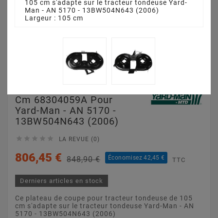
105 cm s'adapte sur le tracteur tondeuse Yard-
Man - AN 5170 - 13BW504N643 (2006)
Largeur : 105 cm
Plateau De Coupe 105
Cm 68304059A Pour
Yard-Man - AN 5170 -
13BW504N643 (2006)





LA REVUE (0)
806,45 €
Économisez 42,45 €
848,90 €
TTC
Derniers articles en stock
Ce plateau de coupe pour tracteur tondeuse de 105
cm s'adapte sur le tracteur tondeuse Yard-Man - AN
5170 - 13BW504N643 (2006)