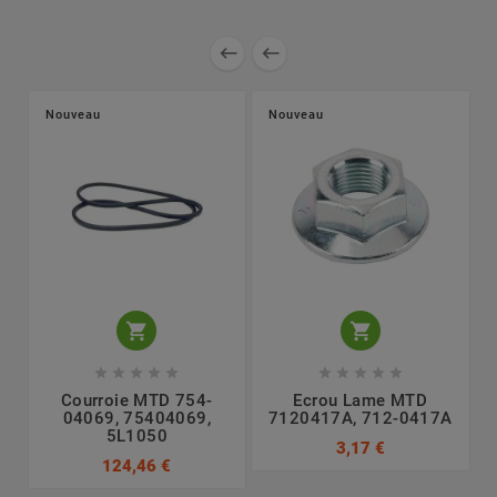


Nouveau
Nouveau












Courroie MTD 754-
Ecrou Lame MTD
L
04069, 75404069,
7120417A, 712-0417A
5L1050
3,17 €
124,46 €