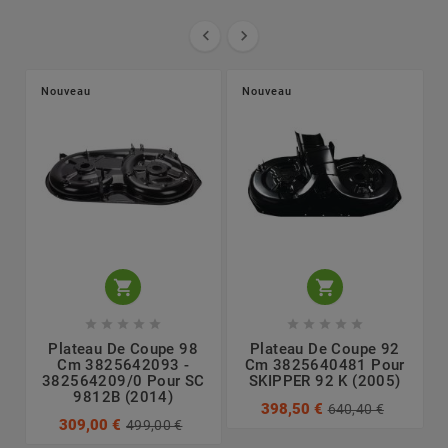


Nouveau
Nouveau












Plateau De Coupe 98
Plateau De Coupe 92
Cm 3825642093 -
Cm 3825640481 Pour
382564209/0 Pour SC
SKIPPER 92 K (2005)
9812B (2014)
398,50 €
640,40 €
309,00 €
499,00 €