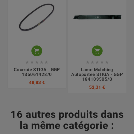












Courroie STIGA - GGP
Lame Mulching
135061428/0
Autoportée STIGA - GGP
184109505/0
48,83 €
52,31 €
16 autres produits dans
la même catégorie :