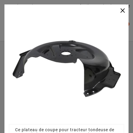
Plateaudecoupe.com : Trouver facilement le plateau de
×

coupe pour votre Tracteur Tondeuse
0

Accueil
Plateau de coupe
Plateau de coupe 66 cm 384564114/1 - pour AT2 66 QA
(2024)
Ce plateau de coupe pour tracteur tondeuse de