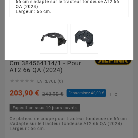
66 cm s'adapte sur le tracteur tondeuse AT2 66
QA (2024)
Largeur : 66 cm.
Plateau De Coupe 66
Cm 384564114/1 - Pour
AT2 66 QA (2024)





LA REVUE (0)
203,90 €
Économisez 40,00 €
243,90 €
TTC
Expédition sous 10 jours ouvrés
Ce plateau de coupe pour tracteur tondeuse de 66 cm
s'adapte sur le tracteur tondeuse AT2 66 QA (2024)
Largeur : 66 cm.