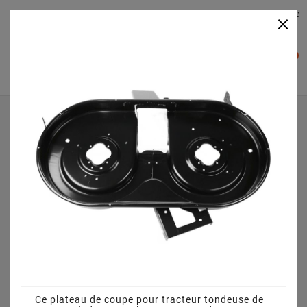
Plateaudecoupe.com : Trouver facilement le plateau de
×

coupe pour votre Tracteur Tondeuse
0

Accueil
Plateau de coupe
Plateau de coupe 105 cm 68304059A pour Silverline -
Silvertrac 175/105 A - 13AD483N677 (2007)
Ce plateau de coupe pour tracteur tondeuse de