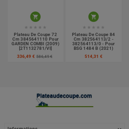












Plateau De Coupe 72
Plateau De Coupe 84
Cm 3845641110 Pour
Cm 382564113/2 -
GARDEN COMBI (2009)
382564113/0 - Pour
[2T1132781/VI]
BSG 1484 B (2021)
336,49 €
514,31 €
586,49 €
Informations