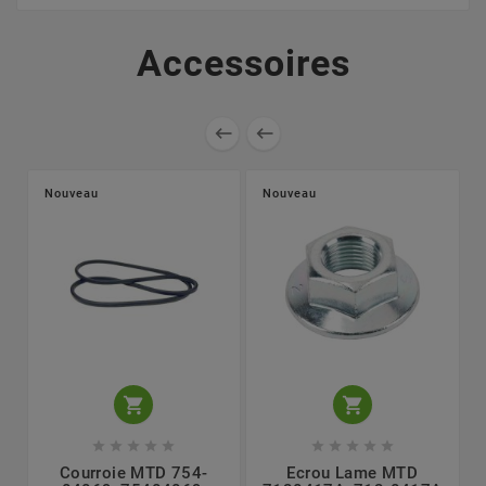
Accessoires


Nouveau
Nouveau












Courroie MTD 754-
Ecrou Lame MTD
L