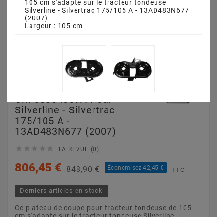
105 cm s'adapte sur le tracteur tondeuse
Silverline - Silvertrac 175/105 A - 13AD483N677
(2007)
Largeur : 105 cm
Plateau De Coupe 105
Cm 68304059A Pour
Silverline - Silvertrac
175/105 A -
13AD483N677 (2007)





LA REVUE (0)
806,45 €
Économisez 42,45 €
848,90 €
TTC
Derniers articles en stock
Ce plateau de coupe pour tracteur tondeuse de 105
cm s'adapte sur le tracteur tondeuse Silverline -