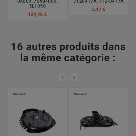
04069, 75404069,
7120417A, 712-0417A
5L1050
3,17 €
124,46 €
16 autres produits dans
la même catégorie :


Nouveau
Nouveau