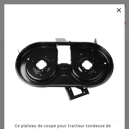
Plateaudecoupe.com : Trouver facilement le plateau de
×

coupe pour votre Tracteur Tondeuse
0

Accueil
Plateau de coupe
Plateau de coupe 105 cm 68304059A pour Columbia - D
506 NR - 13BD506N597 (2003)
Ce plateau de coupe pour tracteur tondeuse de