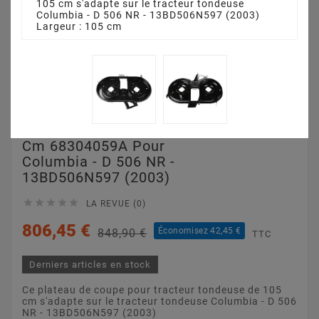
105 cm s'adapte sur le tracteur tondeuse
Columbia - D 506 NR - 13BD506N597 (2003)
Largeur : 105 cm
Plateau De Coupe 105
Cm 68304059A Pour
Columbia - D 506 NR -
13BD506N597 (2003)





LA REVUE (0)
806,45 €
Économisez 42,45 €
848,90 €
TTC
Derniers articles en stock
Ce plateau de coupe pour tracteur tondeuse de 105
cm s'adapte sur le tracteur tondeuse Columbia - D 506
NR - 13BD506N597 (2003)