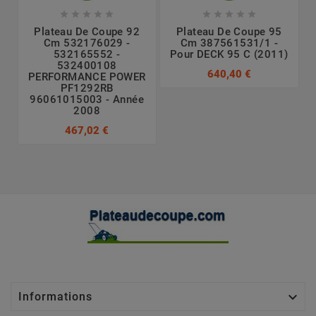










Plateau De Coupe 92
Plateau De Coupe 95
Cm 532176029 -
Cm 387561531/1 -
532165552 -
Pour DECK 95 C (2011)
532400108
640,40 €
PERFORMANCE POWER
PF1292RB
96061015003 - Année
2008
467,02 €

Informations