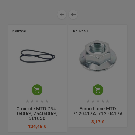


Nouveau
Nouveau












Courroie MTD 754-
Ecrou Lame MTD
L
04069, 75404069,
7120417A, 712-0417A
5L1050
3,17 €
124,46 €