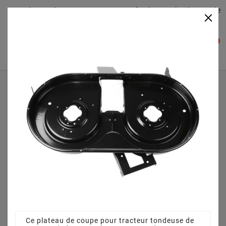
Plateaudecoupe.com : Trouver facilement le plateau de
×

coupe pour votre Tracteur Tondeuse
0

Accueil
Plateau de coupe
Plateau de coupe 105 cm 68304059A pour Columbia - T
516 NR - 13BT516N597 (2003)
Ce plateau de coupe pour tracteur tondeuse de