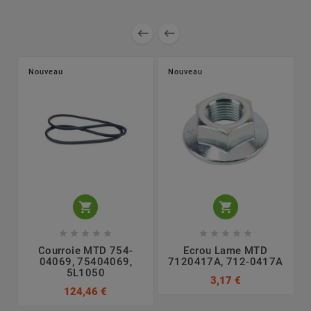


Nouveau
Nouveau












Courroie MTD 754-
Ecrou Lame MTD
L
04069, 75404069,
7120417A, 712-0417A
5L1050
3,17 €
124,46 €