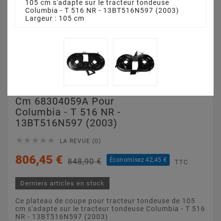
105 cm s'adapte sur le tracteur tondeuse
Columbia - T 516 NR - 13BT516N597 (2003)
Largeur : 105 cm
Plateau De Coupe 105
Cm 68304059A Pour
Columbia - T 516 NR -
13BT516N597 (2003)





LA REVUE (0)
806,45 €
Économisez 42,45 €
848,90 €
TTC
Derniers articles en stock
Ce plateau de coupe pour tracteur tondeuse de 105
cm s'adapte sur le tracteur tondeuse Columbia - T 516
NR - 13BT516N597 (2003)