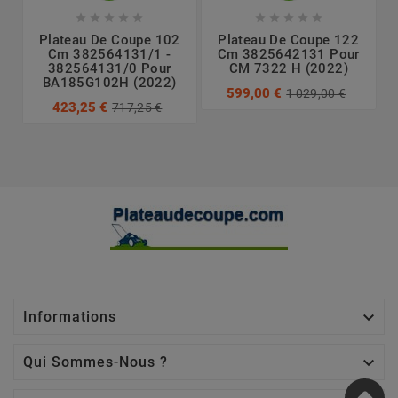










Plateau De Coupe 102
Plateau De Coupe 122
Cm 382564131/1 -
Cm 3825642131 Pour
382564131/0 Pour
CM 7322 H (2022)
BA185G102H (2022)
599,00 €
1 029,00 €
423,25 €
717,25 €

Informations

Qui Sommes-Nous ?