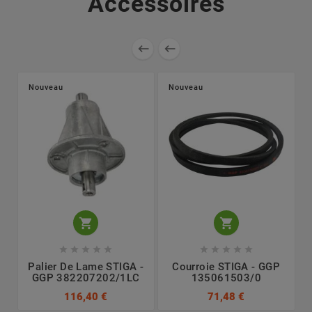
Accessoires


Nouveau
Nouveau












Palier De Lame STIGA -
Courroie STIGA - GGP
GGP 382207202/1LC
135061503/0
116,40 €
71,48 €