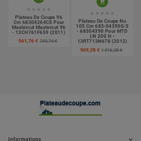











Plateau De Coupe 96
Plateau De Coupe Nu
Cm 68304264CS Pour
105 Cm 683-04390G-S
Mastercut Mastercut 96
- 68304390 Pour MTD
- 13CH761F659 (2011)
LN 200 H -
561,76 €
749,76 €
13RT713N678 (2012)
969,28 €
1 016,28 €

Informations