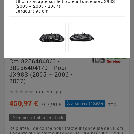
98 cm s'adapte sur le tracteur tondeuse JX98S
(2005 – 2006 - 2007)
Largeur : 98 cm.
Plateau De Coupe 98
Cm 82564040/0 -
382564041/0 - Pour
JX98S (2005 – 2006 -
2007)





LA REVUE (0)
450,97 €
Économisez 316,93 €
767,90 €
TTC
Derniers articles en stock
Ce plateau de coupe pour tracteur tondeuse de 98 cm
s'adapte sur le tracteur tondeuse JX98S (2005 – 2006