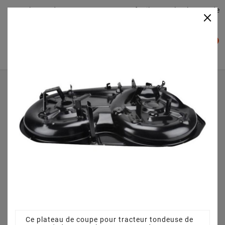
Plateaudecoupe.com : Trouver facilement le plateau de
×

coupe pour votre Tracteur Tondeuse
0

Accueil
Plateau de coupe
Plateau de coupe 98 cm 82564040/0 - 382564041/0 - pour
JX98S (2005 – 2006 - 2007)
Ce plateau de coupe pour tracteur tondeuse de