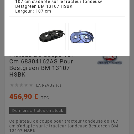
107 cm s'adapte sur le tracteur tondeuse
Bestgreen BM 13107 HSBK
Largeur : 107 cm
Plateau De Coupe 107
Cm 68304162AS Pour
Bestgreen BM 13107
HSBK





LA REVUE (0)
456,90 €
TTC
Derniers articles en stock
Ce plateau de coupe pour tracteur tondeuse de 107
cm s'adapte sur le tracteur tondeuse Bestgreen BM
13107 HSBK