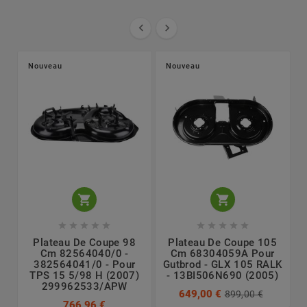


Nouveau
Nouveau












Plateau De Coupe 98
Plateau De Coupe 105
Cm 82564040/0 -
Cm 68304059A Pour
382564041/0 - Pour
Gutbrod - GLX 105 RALK
TPS 15 5/98 H (2007)
- 13BI506N690 (2005)
299962533/APW
649,00 €
899,00 €
766,96 €