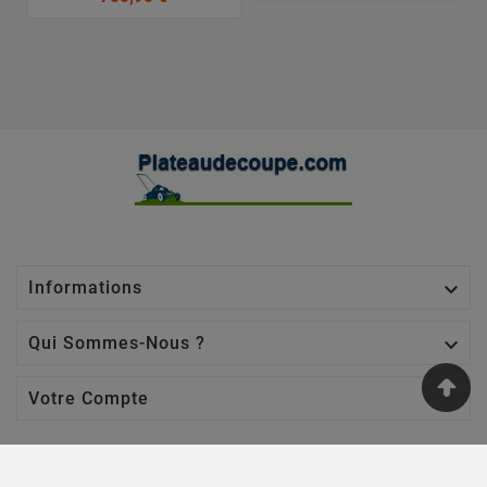

Informations

Qui Sommes-Nous ?

Votre Compte
Nos Sites
Jardin Affaires
-
Chaine Tronçonneuse
-
Jardin Promo