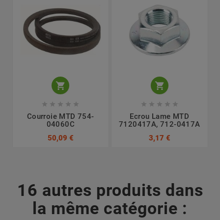












Courroie MTD 754-
Ecrou Lame MTD
04060C
7120417A, 712-0417A
50,09 €
3,17 €
16 autres produits dans
la même catégorie :