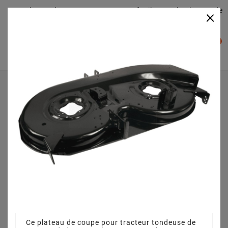
Plateaudecoupe.com : Trouver facilement le plateau de
×

coupe pour votre Tracteur Tondeuse
0

Accueil
Plateau de coupe
Plateau de coupe 107 cm 68304162AS pour Bestgreen BM
13107 HSBK
Ce plateau de coupe pour tracteur tondeuse de