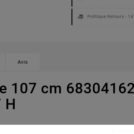
Politique Retours -
14
Avis
pe 107 cm 68304162
7 H