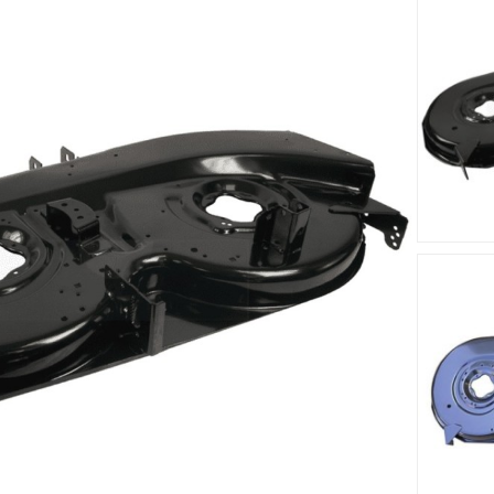
cm s'adapte sur le tracteur tondeuse Black-Line BL 175/107 H.
au solide et résistant.
Accessoires
Nouveau
Nouveau








me MTD
Lame MTD 7420674 -
Palier 
712-0417A
7420674637
61804456B