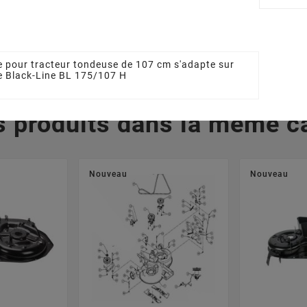
 €
43,15 €
10
e pour tracteur tondeuse de 107 cm s'adapte sur
se Black-Line BL 175/107 H
s produits dans la même ca
Nouveau
Nouveau