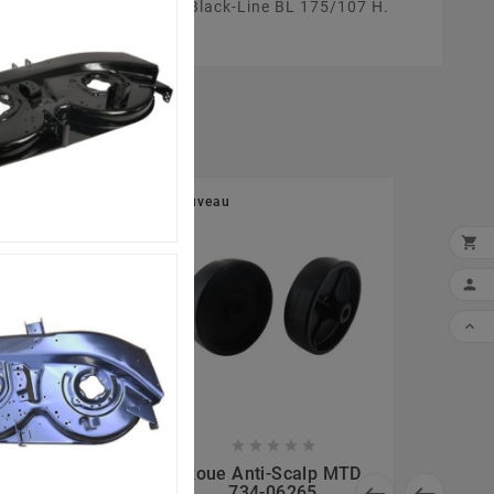
Votre tracteur tondeuse Black-Line BL 175/107 H.
Nouveau












De Lame MTD
Roue Anti-Scalp MTD


, 618-04456B
734-06265