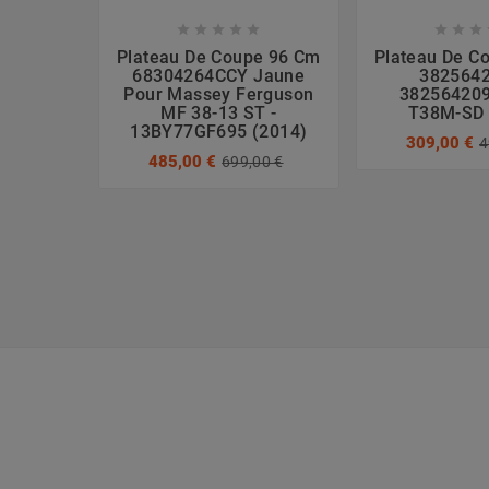








Plateau De Coupe 96 Cm
Plateau De C
68304264CCY Jaune
3825642
Pour Massey Ferguson
382564209
MF 38-13 ST -
T38M-SD 
13BY77GF695 (2014)
309,00 €
4
485,00 €
699,00 €