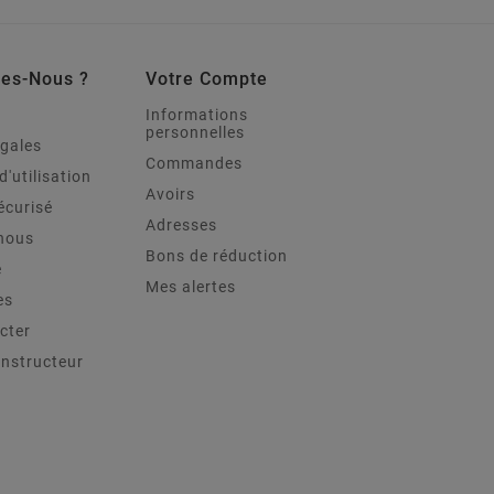
es-Nous ?
Votre Compte
Informations
personnelles
égales
Commandes
d'utilisation
Avoirs
écurisé
Adresses
nous
Bons de réduction
e
Mes alertes
es
cter
onstructeur