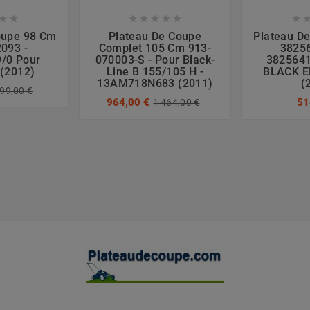








oupe 98 Cm
Plateau De Coupe
Plateau D
093 -
Complet 105 Cm 913-
38256
/0 Pour
070003-S - Pour Black-
3825641
(2012)
Line B 155/105 H -
BLACK E
13AM718N683 (2011)
(
99,00 €
964,00 €
51
1 464,00 €