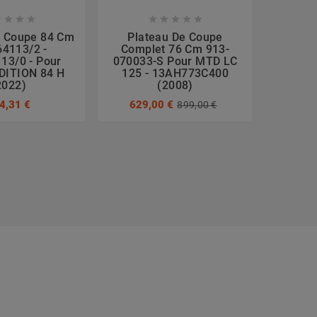









e Coupe 84 Cm
Plateau De Coupe
Platea
4113/2 -
Complet 76 Cm 913-
38256
13/0 - Pour
070033-S Pour MTD LC
92
DITION 84 H
125 - 13AH773C400
[2
2022)
(2008)
288
4,31 €
629,00 €
899,00 €