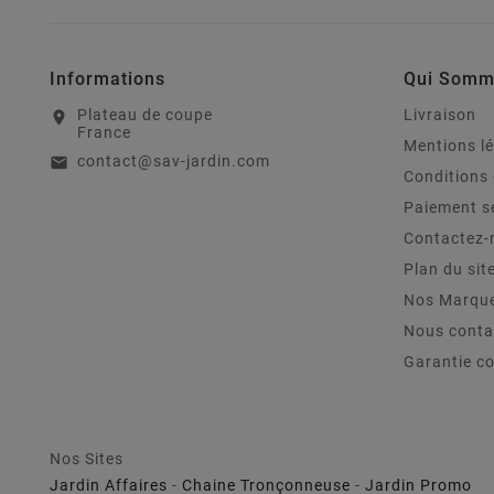
Informations
Qui Somm
Plateau de coupe
Livraison
location_on
France
Mentions l
contact@sav-jardin.com
email
Conditions 
Paiement s
Contactez-
Plan du sit
Nos Marqu
Nous conta
Garantie c
Nos Sites
Jardin Affaires
-
Chaine Tronçonneuse
-
Jardin Promo