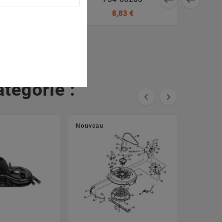
7,64 €
8,83 €
tégorie :


Nouveau
Nouveau