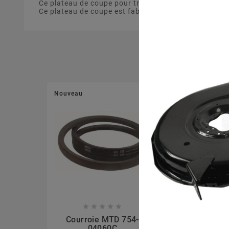
Ce plateau de coupe pour tracteur tondeuse de 107 
Ce plateau de coupe est fabriqué à partir d'un matéri
Nouveau
Nouveau








Courroie MTD 754-
Ecrou La
04060C
7120417A, 