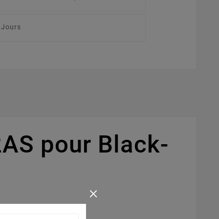
 Jours
AS pour Black-
×