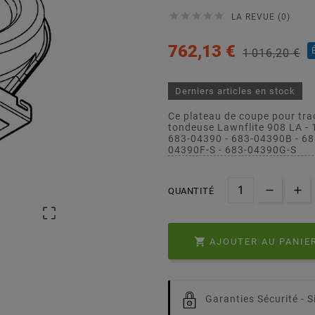





LA REVUE (0)
762,13 €
1 016,20 €
Derniers articles en stock
Ce plateau de coupe pour tra
tondeuse Lawnflite 908 LA -
683-04390 - 683-04390B - 68
04390F-S - 683-04390G-S
QUANTITÉ


AJOUTER AU PANIE
Garanties Sécurité -
S