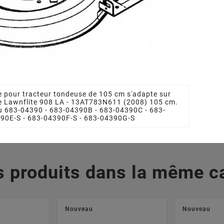








me MTD
Lame Tracteur Tondeuse
Lame Trac
712-0417A
MTD 7420670, 742-
MTD 742
0670, 74204080, 742-
0671, 74
 €
04080
0
e pour tracteur tondeuse de 105 cm s'adapte sur
34,22 €
4
se Lawnflite 908 LA - 13AT783N611 (2008) 105 cm.
u 683-04390 - 683-04390B - 683-04390C - 683-
90E-S - 683-04390F-S - 683-04390G-S
s produits dans la même ca
Nouveau
Nouveau