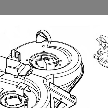
r votre tracteur tondeuse Lawnflite 908 LA - 13AT783N611 (200
Accessoires
Nouveau
Nouveau