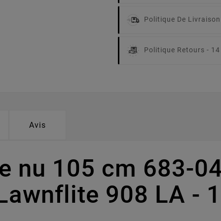
Politique De Livraison
Politique Retours -
14
Avis
pe nu 105 cm 683-0
Lawnflite 908 LA -