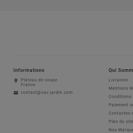
Informations
Qui Somm
Plateau de coupe
Livraison
location_on
France
Mentions l
contact@sav-jardin.com
email
Conditions 
Paiement s
Contactez-
Plan du sit
Nos Marqu