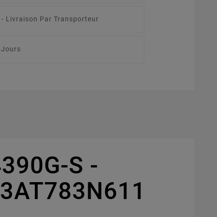
 -
Livraison Par Transporteur
 Jours
4390G-S -
 13AT783N611