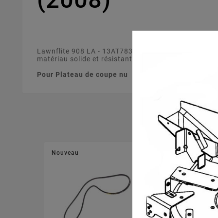
Lawnflite 908 LA - 13AT783N611 (2008). S'adapte su
matériau solide et résistant.
Pour Plateau de coupe nu
Nouveau
Nouveau