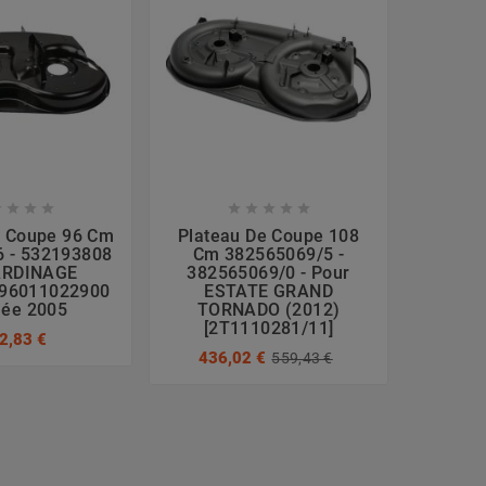









e Coupe 96 Cm
Plateau De Coupe 108
Platea
 - 532193808
Cm 382565069/5 -
38
ARDINAGE
382565069/0 - Pour
3825
96011022900
ESTATE GRAND
T
née 2005
TORNADO (2012)
[2T1110281/11]
2,83 €
436,02 €
559,43 €