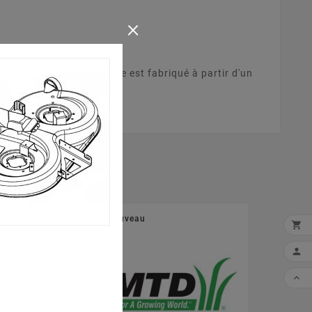
×
8). Ce plateau de coupe est fabriqué à partir d'un
Nouveau
Nouveau


