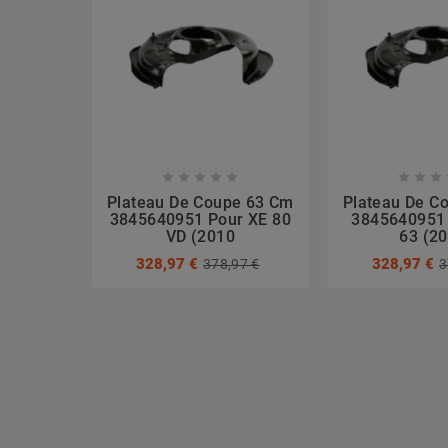








Plateau De Coupe 63 Cm
Plateau De C
3845640951 Pour XE 80
3845640951
VD (2010
63 (2
328,97 €
328,97 €
378,97 €
3