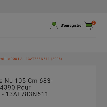
0
S'enregistrer
nflite 908 LA - 13AT783N611 (2008)
e Nu 105 Cm 683-
04390 Pour
A - 13AT783N611