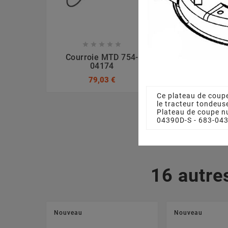








Courroie MTD 754-
Ecrou La
04174
7120417A, 
79,03 €
3,17
Ce plateau de coup
le tracteur tondeu
Plateau de coupe n
04390D-S - 683-043
16 autre
Nouveau
Nouveau