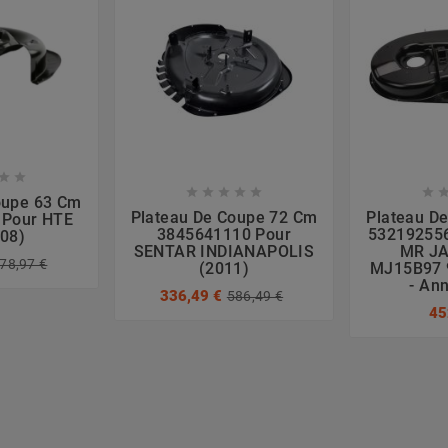








oupe 63 Cm
Plateau De Coupe 72 Cm
Plateau D
 Pour HTE
3845641110 Pour
532192556
008)
SENTAR INDIANAPOLIS
MR J
78,97 €
(2011)
MJ15B97 
- An
336,49 €
586,49 €
45