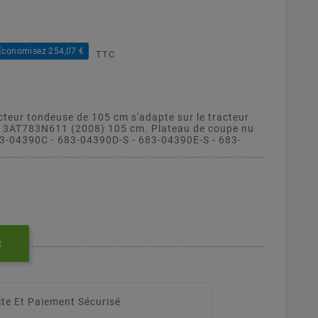
Économisez 254,07 €
TTC
cteur tondeuse de 105 cm s'adapte sur le tracteur
 13AT783N611 (2008) 105 cm. Plateau de coupe nu
3-04390C - 683-04390D-S - 683-04390E-S - 683-
R
ite Et Paiement Sécurisé