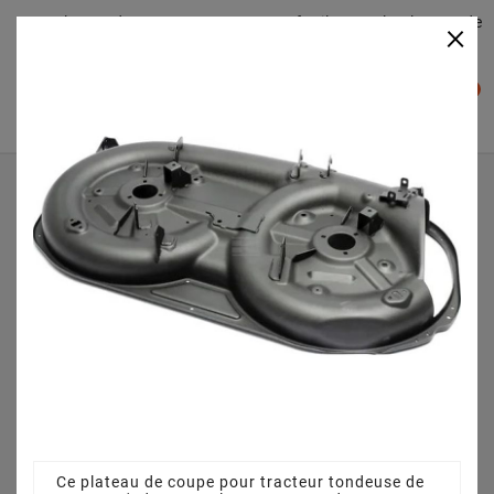
Plateaudecoupe.com : Trouver facilement le plateau de
×

coupe pour votre Tracteur Tondeuse
0

Accueil
Plateau de coupe
Plateau de coupe 108 cm 382565069/5 - 382565069/0 -
pour TORNADO 5108 (2025)
Ce plateau de coupe pour tracteur tondeuse de