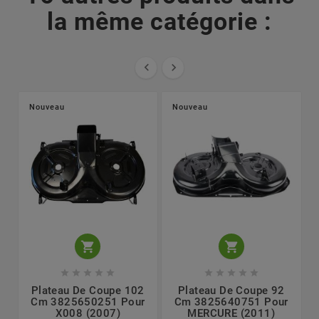
la même catégorie :


Nouveau
Nouveau












Plateau De Coupe 102
Plateau De Coupe 92
Cm 3825650251 Pour
Cm 3825640751 Pour
X008 (2007)
MERCURE (2011)