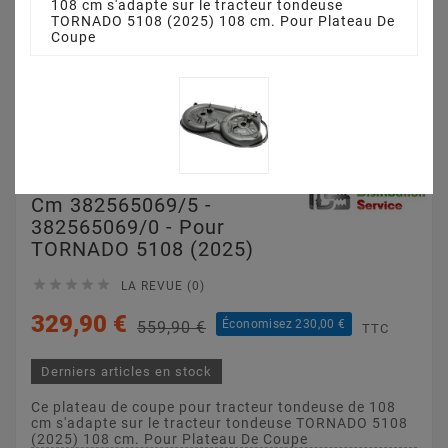
108 cm s'adapte sur le tracteur tondeuse
TORNADO 5108 (2025) 108 cm. Pour Plateau De
Coupe
Plateau De Coupe 108
Cm 382565069/5 -
382565069/0 - Pour
TORNADO 5108 (2025)





LA REVUE (0)
329,90 €
Économisez 230,00 €
559,90 €
TTC
Derniers articles en stock
Ce plateau de coupe pour tracteur tondeuse de 108
cm s'adapte sur le tracteur tondeuse TORNADO 5108
(2025) 108 cm. Pour Plateau De Coupe