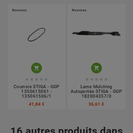
Nouveau
Nouveau












Courroie STIGA - GGP
Lame Mulching
1350615061 -
Autoportée STIGA - GGP
135061506/1
182004357/0
41,84 €
36,61 €
16 autres produits dans