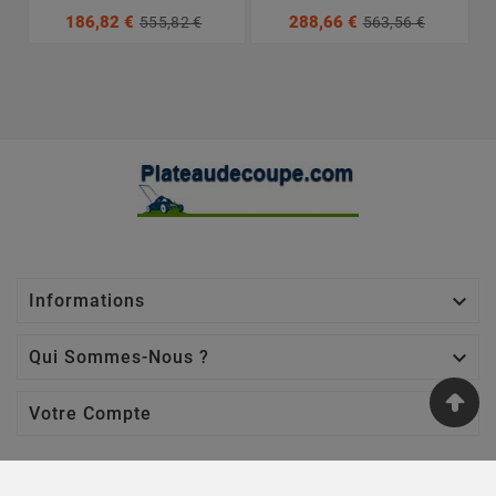
186,82 €
288,66 €
555,82 €
563,56 €

Informations

Qui Sommes-Nous ?

Votre Compte
Nos Sites