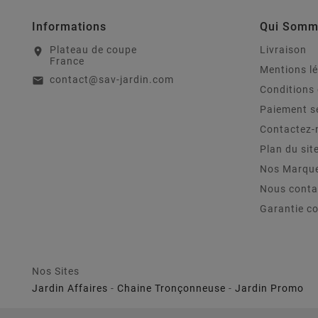
Informations
Qui Somm
Plateau de coupe
Livraison
location_on
France
Mentions l
contact@sav-jardin.com
email
Conditions 
Paiement s
Contactez-
Plan du sit
Nos Marqu
Nous conta
Garantie c
Nos Sites
Jardin Affaires
-
Chaine Tronçonneuse
-
Jardin Promo