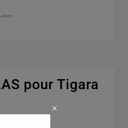
 Jours
AS pour Tigara
×