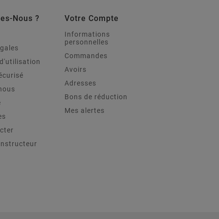
es-Nous ?
Votre Compte
Informations
personnelles
égales
Commandes
d'utilisation
Avoirs
écurisé
Adresses
nous
Bons de réduction
e
Mes alertes
es
cter
onstructeur