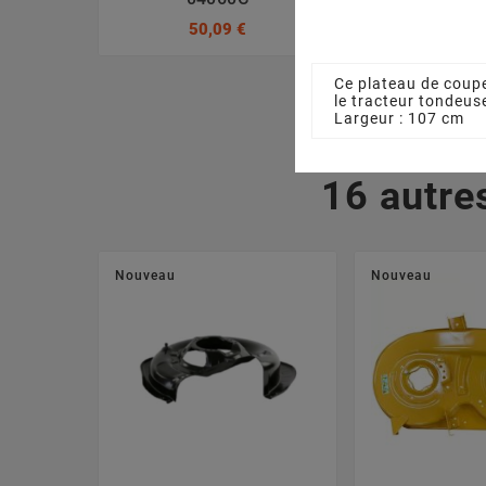
50,09 €
3,17
Ce plateau de coup
le tracteur tondeu
Largeur : 107 cm
16 autre
Nouveau
Nouveau