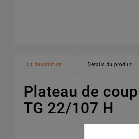
La description
Détails du produit
Plateau de cou
TG 22/107 H