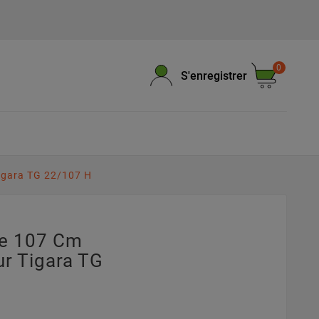
0
S'enregistrer
igara TG 22/107 H
pe 107 Cm
r Tigara TG