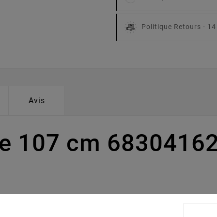
Politique Retours -
14
Avis
pe 107 cm 68304162