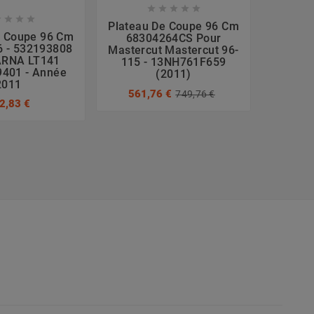









Plateau De Coupe 96 Cm
e Coupe 96 Cm
Pla
68304264CS Pour
 - 532193808
Compl
Mastercut Mastercut 96-
RNA LT141
070
115 - 13NH761F659
401 - Année
Lawn
(2011)
2011
13AX7
561,76 €
749,76 €
2,83 €
964,