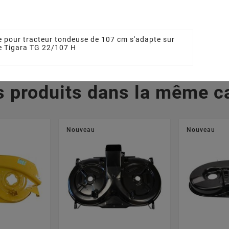
 €
43,15 €
10
e pour tracteur tondeuse de 107 cm s'adapte sur
se Tigara TG 22/107 H
s produits dans la même ca
Nouveau
Nouveau