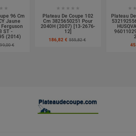








oupe 96 Cm
Plateau De Coupe 102
Plateau D
CY Jaune
Cm 3825650251 Pour
532192556
 Ferguson
2040H (2007) [13-2676-
HUSQVA
3 ST -
12]
96011029
5 (2014)
186,82 €
555,82 €
45
99,00 €