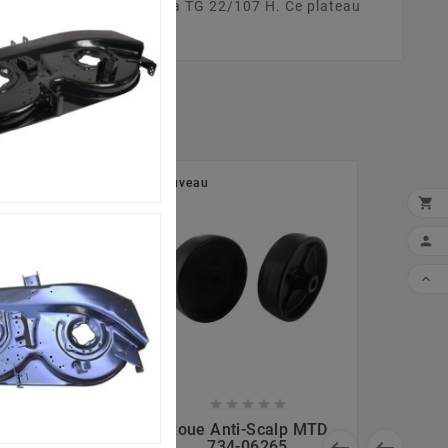
 tracteur tondeuse Tigara TG 22/107 H. Ce plateau
Nouveau












De Lame MTD
Roue Anti-Scalp MTD


, 618-04456B
734-06265