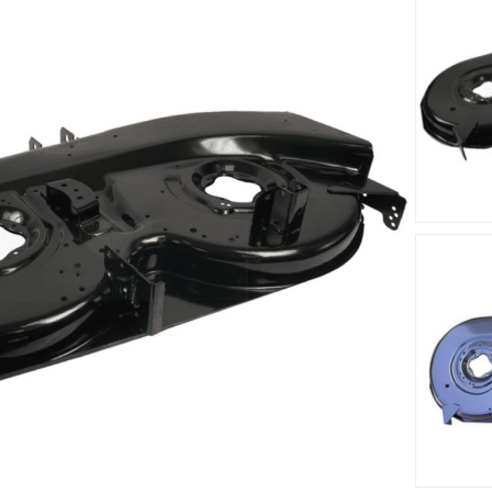
cm s'adapte sur le tracteur tondeuse Tigara TG 22/107 H.Votre
t résistant.
Accessoires
Nouveau
Nouveau








me MTD
Lame MTD 7420674 -
Palier 
712-0417A
7420674637
61804456B