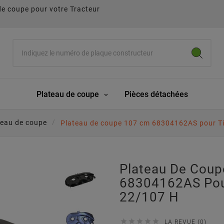
de coupe pour votre Tracteur
Plateau de coupe
Pièces détachées
teau de coupe
Plateau de coupe 107 cm 68304162AS pour T
Plateau De Cou
68304162AS Pou
22/107 H





LA REVUE (0)