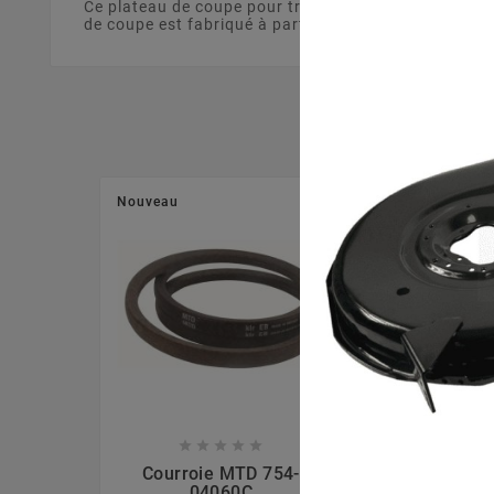
Ce plateau de coupe pour tracteur tondeuse de 107 
de coupe est fabriqué à partir d'un matériau solide e
Nouveau
Nouveau








Courroie MTD 754-
Ecrou La
04060C
7120417A, 