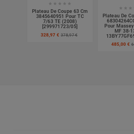








Plateau De Coupe 63 Cm
Plateau De C
3845640951 Pour TC
68304264C
7/63 TE (2008)
Pour Massey
[299971723/05]
MF 38-1
328,97 €
378,97 €
13BY77GF69
485,00 €
6