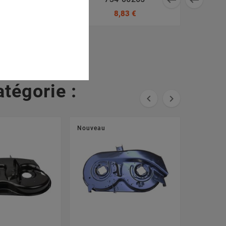
7,64 €
8,83 €
tégorie :


Nouveau
Nouveau