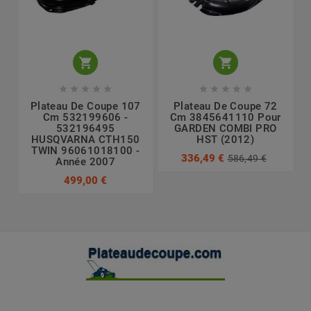












Plateau De Coupe 107
Plateau De Coupe 72
Cm 532199606 -
Cm 3845641110 Pour
532196495
GARDEN COMBI PRO
HUSQVARNA CTH150
HST (2012)
TWIN 96061018100 -
336,49 €
586,49 €
Année 2007
499,00 €