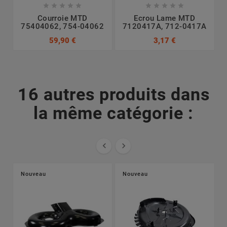










Courroie MTD
Ecrou Lame MTD
75404062, 754-04062
7120417A, 712-0417A
7
59,90 €
3,17 €
16 autres produits dans
la même catégorie :


Nouveau
Nouveau