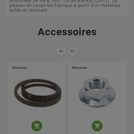
Atis-Green AP 96 B 155 - 13CM763F652 (2012). Ce
plateau de coupe est fabriqué à partir d'un matériau
solide et résistant.
Accessoires


Nouveau
Nouveau

