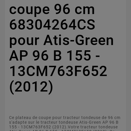
coupe 96 cm
68304264CS
pour Atis-Green
AP 96 B 155 -
13CM763F652
(2012)
Ce plateau de coupe pour tracteur tondeuse de 96 cm
s'adapte sur le tracteur tondeuse Atis-Green AP 96 B
155 - 13CM763F652 (2012).Votre tracteur tondeuse