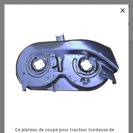
Plateaudecoupe.com : Trouver facilement le plateau de
×

coupe pour votre Tracteur Tondeuse
0

Accueil
Plateau de coupe
Plateau de coupe 96 cm 68304264CS pour Atis-Green AP
96 B 155 - 13CM763F652 (2012)
Ce plateau de coupe pour tracteur tondeuse de