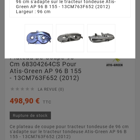
96 cm s'adapte sur le tracteur tondeuse Atis-
Green AP 96 B 155 - 13CM763F652 (2012)
Largeur : 96 cm
Plateau De Coupe 96
Cm 68304264CS Pour
Atis-Green AP 96 B 155
- 13CM763F652 (2012)





LA REVUE (0)
498,90 €
TTC
Rupture de stock
Ce plateau de coupe pour tracteur tondeuse de 96 cm
s'adapte sur le tracteur tondeuse Atis-Green AP 96 B
155 - 13CM763F652 (2012)