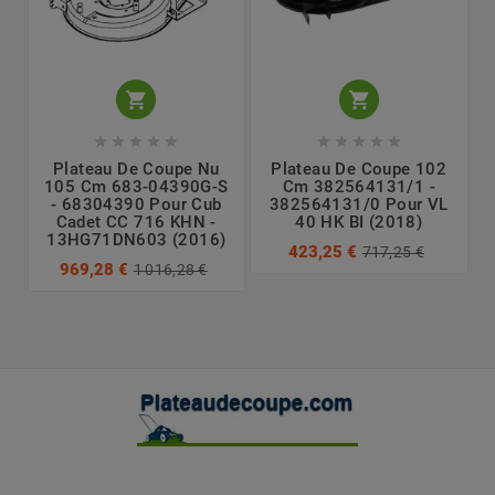












Plateau De Coupe Nu
Plateau De Coupe 102
105 Cm 683-04390G-S
Cm 382564131/1 -
- 68304390 Pour Cub
382564131/0 Pour VL
Cadet CC 716 KHN -
40 HK BI (2018)
13HG71DN603 (2016)
423,25 €
717,25 €
969,28 €
1 016,28 €