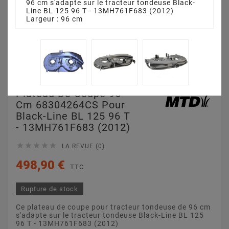
96 cm s'adapte sur le tracteur tondeuse Black-
Line BL 125 96 T - 13MH761F683 (2012)
Largeur : 96 cm
Plateau De Coupe 96
Cm 68304264CS Pour
Black-Line BL 125 96 T
- 13MH761F683 (2012)





LA REVUE (0)
498,90 €
TTC
Rupture de stock
Ce plateau de coupe pour tracteur tondeuse de 96 cm
s'adapte sur le tracteur tondeuse Black-Line BL 125
96 T - 13MH761F683 (2012)