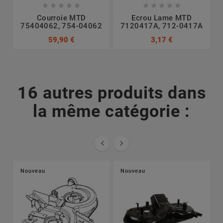










Courroie MTD
Ecrou Lame MTD
75404062, 754-04062
7120417A, 712-0417A
7
59,90 €
3,17 €
16 autres produits dans
la même catégorie :


Nouveau
Nouveau