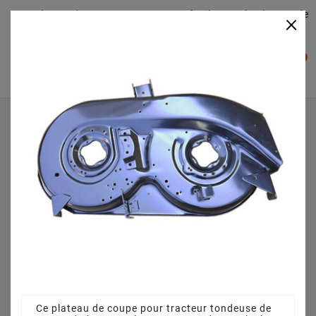
Plateaudecoupe.com : Trouver facilement le plateau de
×

coupe pour votre Tracteur Tondeuse
0

Accueil
Plateau de coupe
Plateau de coupe 96 cm 68304264CS pour Black-Line BL
125 96 T - 13MH761F683 (2012)
Ce plateau de coupe pour tracteur tondeuse de