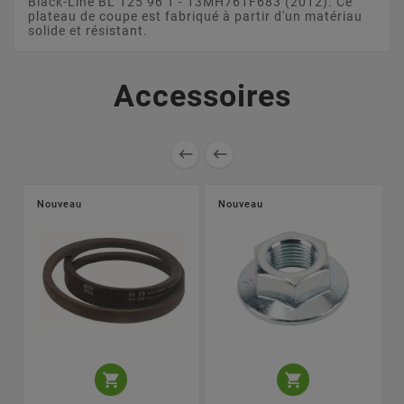
Black-Line BL 125 96 T - 13MH761F683 (2012). Ce
plateau de coupe est fabriqué à partir d'un matériau
solide et résistant.
Accessoires


Nouveau
Nouveau

