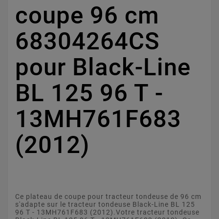
coupe 96 cm
68304264CS
pour Black-Line
BL 125 96 T -
13MH761F683
(2012)
Ce plateau de coupe pour tracteur tondeuse de 96 cm
s'adapte sur le tracteur tondeuse Black-Line BL 125
96 T - 13MH761F683 (2012).Votre tracteur tondeuse