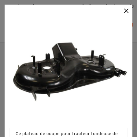
Plateaudecoupe.com : Trouver facilement le plateau de
×

coupe pour votre Tracteur Tondeuse
0

Accueil
Plateau de coupe
Plateau de coupe 102 cm 382564131/1 - 382564131/0
pour PA185B102H (2011) [2T5562083/PM]
Ce plateau de coupe pour tracteur tondeuse de