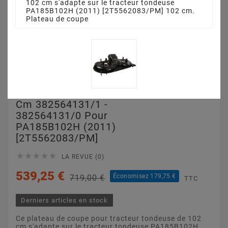
102 cm s'adapte sur le tracteur tondeuse
PA185B102H (2011) [2T5562083/PM] 102 cm.
Plateau de coupe
Plateau De Coupe 102
Cm 382564131/1 -
382564131/0 Pour
PA185B102H (2011)
[2T5562083/PM]





LA REVUE (0)
539,25 €
Économisez 179,75 €
719,00 €
TTC
Derniers articles en stock
Ce plateau de coupe pour tracteur tondeuse de 102
cm s'adapte sur le tracteur tondeuse PA185B102H