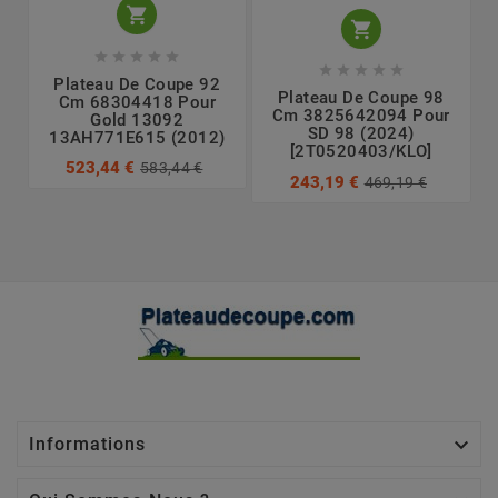












Plateau De Coupe 92
Plateau De Coupe 98
Cm 68304418 Pour
Cm 3825642094 Pour
Gold 13092
SD 98 (2024)
13AH771E615 (2012)
[2T0520403/KLO]
523,44 €
583,44 €
243,19 €
469,19 €

Informations