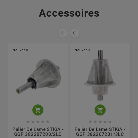
Accessoires


Nouveau
Nouveau












Palier De Lame STIGA -
Palier De Lame STIGA -
GGP 382207200/2LC
GGP 382207201/3LC