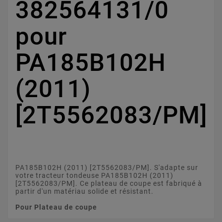
382564131/0
pour
PA185B102H
(2011)
[2T5562083/PM]
PA185B102H (2011) [2T5562083/PM]. S'adapte sur
votre tracteur tondeuse PA185B102H (2011)
[2T5562083/PM]. Ce plateau de coupe est fabriqué à
partir d'un matériau solide et résistant.
Pour Plateau de coupe