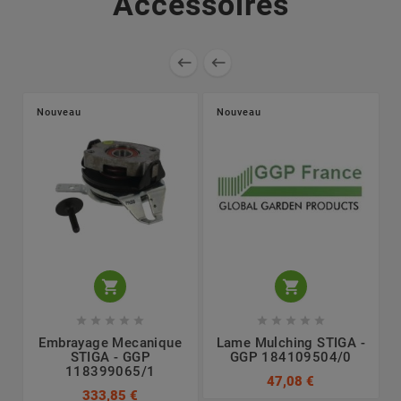
Accessoires


Nouveau
Nouveau












Embrayage Mecanique
Lame Mulching STIGA -
STIGA - GGP
GGP 184109504/0
118399065/1
47,08 €
333,85 €