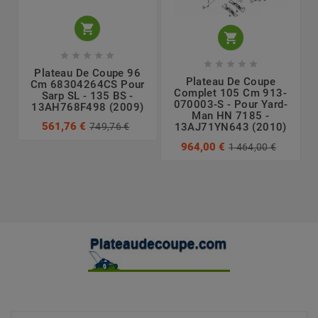












Plateau De Coupe 96
Plateau De Coupe
Cm 68304264CS Pour
Complet 105 Cm 913-
Sarp SL - 135 BS -
070003-S - Pour Yard-
13AH768F498 (2009)
Man HN 7185 -
561,76 €
749,76 €
13AJ71YN643 (2010)
964,00 €
1 464,00 €