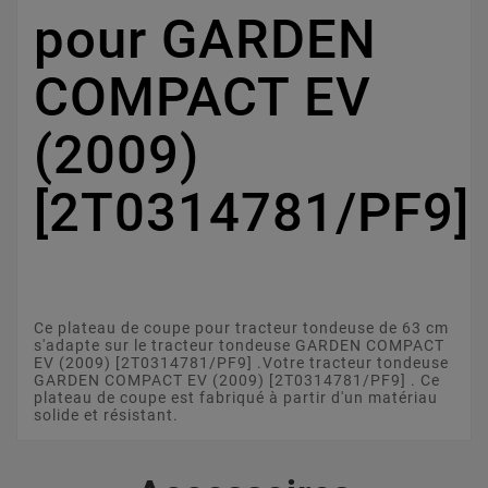
pour GARDEN
COMPACT EV
(2009)
[2T0314781/PF9]
Ce plateau de coupe pour tracteur tondeuse de 63 cm
s'adapte sur le tracteur tondeuse GARDEN COMPACT
EV (2009) [2T0314781/PF9] .Votre tracteur tondeuse
GARDEN COMPACT EV (2009) [2T0314781/PF9] . Ce
plateau de coupe est fabriqué à partir d'un matériau
solide et résistant.