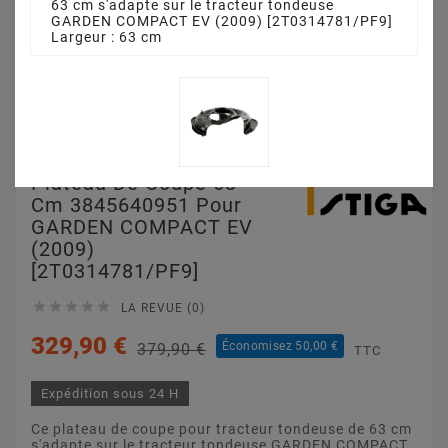
63 cm s'adapte sur le tracteur tondeuse
GARDEN COMPACT EV (2009) [2T0314781/PF9]
Largeur : 63 cm
Plateau De Coupe 63
Cm 3845640951 Pour
GARDEN COMPACT EV
(2009)
[2T0314781/PF9]





LA REVUE (0)
329,90 €
Économisez 50,00 €
379,90 €
TTC
Expédition sous 24 H
Ce plateau de coupe pour tracteur tondeuse de 63 cm
s'adapte sur le tracteur tondeuse GARDEN COMPACT