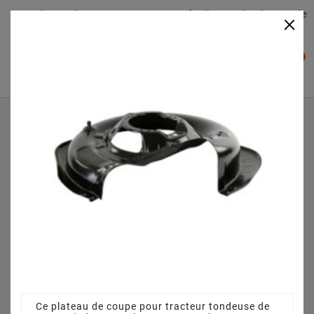
Plateaudecoupe.com : Trouver facilement le plateau de
×

coupe pour votre Tracteur Tondeuse
0

Accueil
Plateau de coupe
Plateau de coupe 63 cm 3845640951 pour GARDEN
COMPACT EV (2009) [2T0314781/PF9]
Ce plateau de coupe pour tracteur tondeuse de