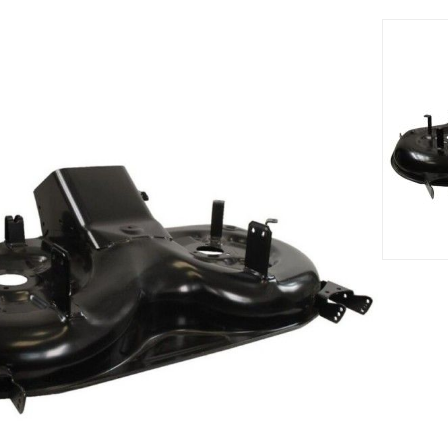
Accessoires
Nouveau
Nouveau








me STIGA -
Courroie STIGA - GGP
Lame Dro