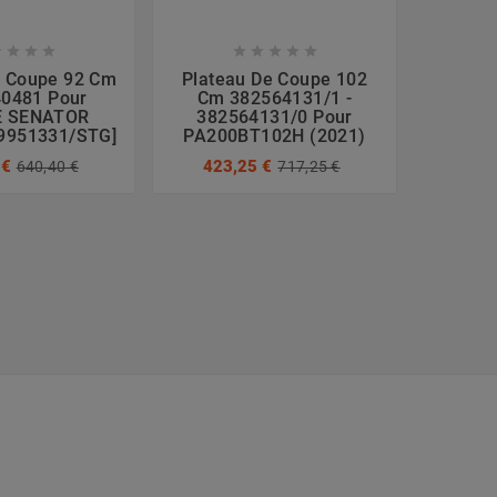









e Coupe 92 Cm
Plateau De Coupe 102
Platea
0481 Pour
Cm 382564131/1 -
382
E SENATOR
382564131/0 Pour
WHEE
99951331/STG]
PA200BT102H (2021)
243
 €
423,25 €
640,40 €
717,25 €