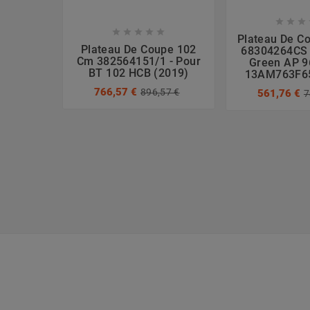








Plateau De C
Plateau De Coupe 102
68304264CS 
Cm 382564151/1 - Pour
Green AP 9
BT 102 HCB (2019)
13AM763F65
766,57 €
896,57 €
561,76 €
7