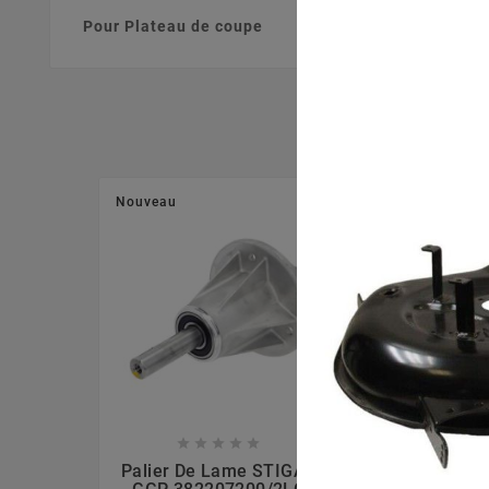
Pour Plateau de coupe
Nouveau
Nouveau








Palier De Lame STIGA -
Palier De La