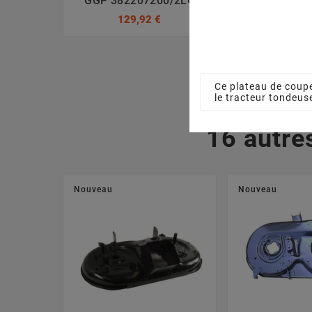
GGP 382207200/2LC
GGP 38220
129,92 €
117,3
Ce plateau de coup
le tracteur tondeu
16 autre
Nouveau
Nouveau