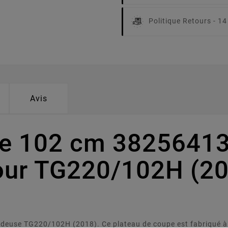
Politique Retours -
14
Avis
pe 102 cm 38256413
ur TG220/102H (20
deuse TG220/102H (2018). Ce plateau de coupe est fabriqué à pa