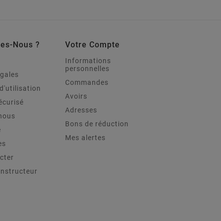
es-Nous ?
Votre Compte
Informations
personnelles
égales
Commandes
d'utilisation
Avoirs
écurisé
Adresses
nous
Bons de réduction
e
Mes alertes
es
cter
onstructeur