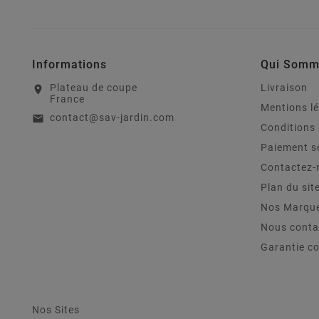
Informations
Qui Somm
Plateau de coupe
Livraison
location_on
France
Mentions l
contact@sav-jardin.com
email
Conditions 
Paiement s
Contactez-
Plan du sit
Nos Marqu
Nous conta
Garantie c
Nos Sites