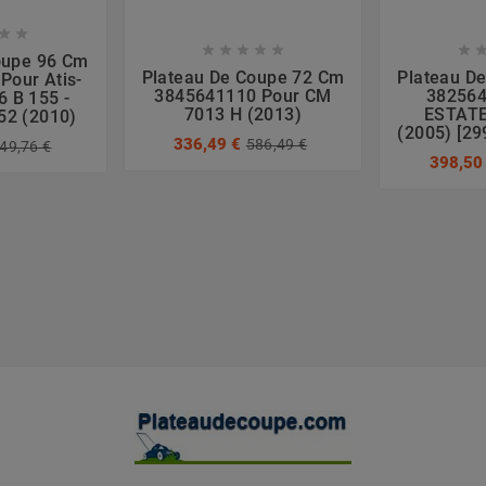








oupe 96 Cm
Plateau De Coupe 72 Cm
Plateau D
Pour Atis-
3845641110 Pour CM
382564
6 B 155 -
7013 H (2013)
ESTAT
2 (2010)
(2005) [2
336,49 €
586,49 €
49,76 €
398,50