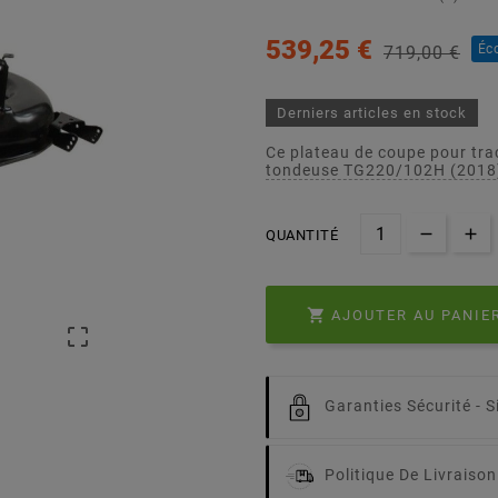
539,25 €
Éc
719,00 €
Derniers articles en stock
Ce plateau de coupe pour tra
tondeuse TG220/102H (2018)
QUANTITÉ

AJOUTER AU PANIE

Garanties Sécurité -
S
Politique De Livraison