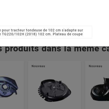
7201/3LC
1350656050
Autoporté
1820
0 €
118,57 €
4
e pour tracteur tondeuse de 102 cm s'adapte sur
se TG220/102H (2018) 102 cm. Plateau de coupe
s produits dans la même ca
Nouveau
Nouveau