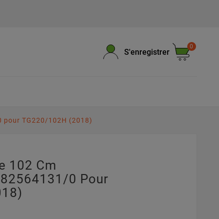
0
S'enregistrer
0 pour TG220/102H (2018)
pe 102 Cm
382564131/0 Pour
018)