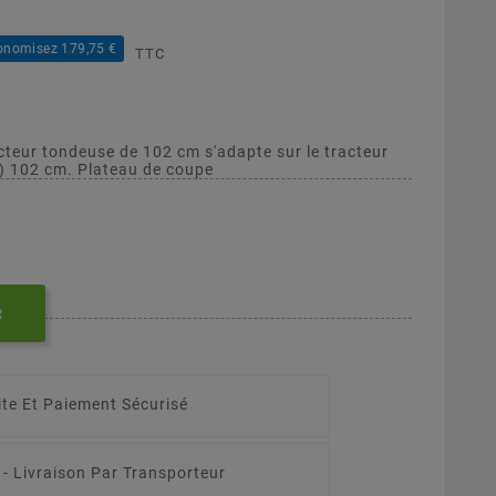
onomisez 179,75 €
TTC
cteur tondeuse de 102 cm s'adapte sur le tracteur
 102 cm. Plateau de coupe
R
ite Et Paiement Sécurisé
 -
Livraison Par Transporteur