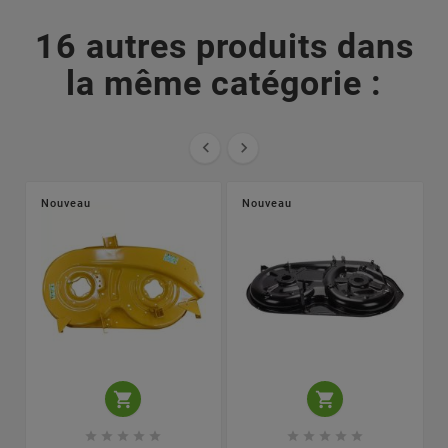
16 autres produits dans
la même catégorie :


Nouveau
Nouveau











