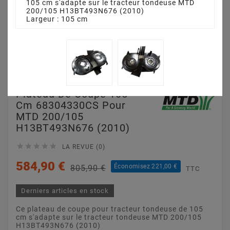
105 cm s'adapte sur le tracteur tondeuse MTD
200/105 H13BT493N676 (2010)
Largeur : 105 cm
Plateau De Coupe 105
Cm 68304330CS Pour
MTD 200/105
H13BT493N676 (2010)





LA REVUE (0)
584,90 €
Économisez 221,00 €
805,90 €
TTC
Derniers articles en stock
Ce plateau de coupe pour tracteur tondeuse de 105
cm s'adapte sur le tracteur tondeuse MTD 200/105
H13BT493N676 (2010)