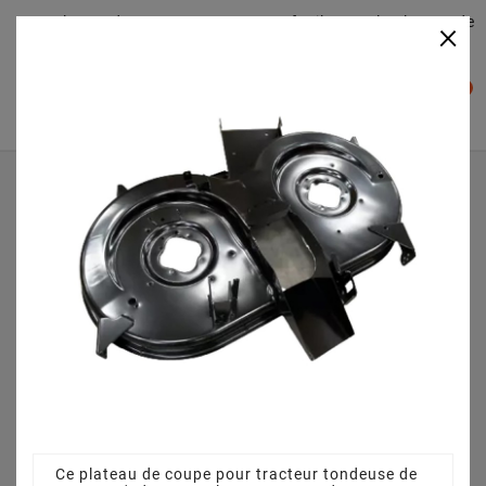
Plateaudecoupe.com : Trouver facilement le plateau de
×

coupe pour votre Tracteur Tondeuse
0

Accueil
Plateau de coupe
Plateau de coupe 105 cm 68304330CS pour MTD 200/105
H13BT493N676 (2010)
Ce plateau de coupe pour tracteur tondeuse de