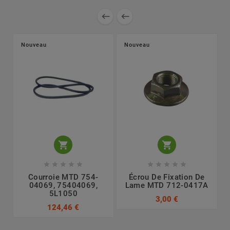


Nouveau
Nouveau












Courroie MTD 754-
Écrou De Fixation De
04069, 75404069,
Lame MTD 712-0417A
5L1050
3,00 €
124,46 €