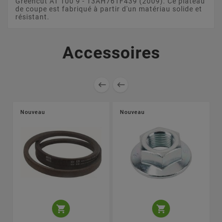
Greencut AT 100 9 - 13AH761F439 (2009). Ce plateau
de coupe est fabriqué à partir d'un matériau solide et
résistant.
Accessoires


Nouveau
Nouveau

