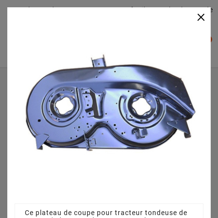
Plateaudecoupe.com : Trouver facilement le plateau de
×

coupe pour votre Tracteur Tondeuse
0

Accueil
Plateau de coupe
Plateau de coupe 96 cm 68304264CS pour Greencut AT
100 9 - 13AH761F439 (2009)
Ce plateau de coupe pour tracteur tondeuse de