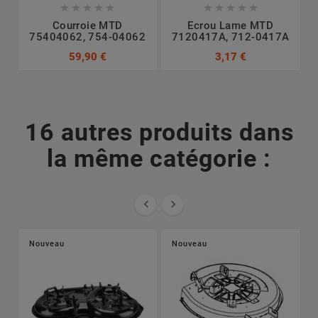










Courroie MTD
Ecrou Lame MTD
75404062, 754-04062
7120417A, 712-0417A
7
59,90 €
3,17 €
16 autres produits dans
la même catégorie :


Nouveau
Nouveau