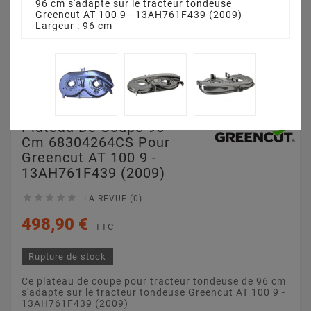
96 cm s'adapte sur le tracteur tondeuse
Greencut AT 100 9 - 13AH761F439 (2009)
Largeur : 96 cm
Plateau De Coupe 96
Cm 68304264CS Pour
Greencut AT 100 9 -
13AH761F439 (2009)





LA REVUE (0)
498,90 €
TTC
Rupture de stock
Ce plateau de coupe pour tracteur tondeuse de 96 cm
s'adapte sur le tracteur tondeuse Greencut AT 100 9 -
13AH761F439 (2009)