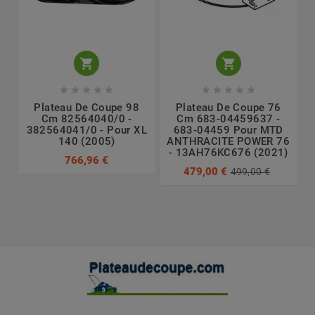












Plateau De Coupe 98
Plateau De Coupe 76
Cm 82564040/0 -
Cm 683-04459637 -
382564041/0 - Pour XL
683-04459 Pour MTD
140 (2005)
ANTHRACITE POWER 76
- 13AH76KC676 (2021)
766,96 €
479,00 €
499,00 €