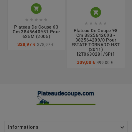












Plateau De Coupe 63
Plateau De Coupe 98
Cm 3845640951 Pour
Cm 3825642093 -
625M (2005)
382564209/0 Pour
328,97 €
378,97 €
ESTATE TORNADO HST
(2011)
[2T0630281/SF1]
309,00 €
499,00 €

Informations