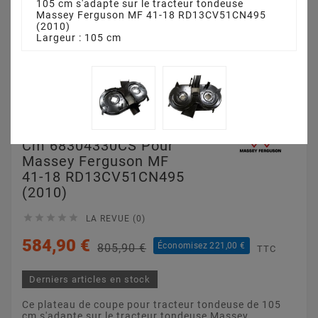
105 cm s'adapte sur le tracteur tondeuse
Massey Ferguson MF 41-18 RD13CV51CN495
(2010)
Largeur : 105 cm
Plateau De Coupe 105
Cm 68304330CS Pour
Massey Ferguson MF
41-18 RD13CV51CN495
(2010)





LA REVUE (0)
584,90 €
Économisez 221,00 €
805,90 €
TTC
Derniers articles en stock
Ce plateau de coupe pour tracteur tondeuse de 105
cm s'adapte sur le tracteur tondeuse Massey