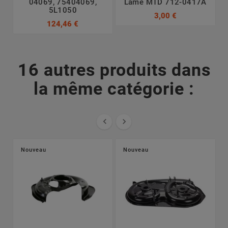
04069, 75404069,
Lame MTD 712-0417A
5L1050
3,00 €
124,46 €
16 autres produits dans
la même catégorie :


Nouveau
Nouveau