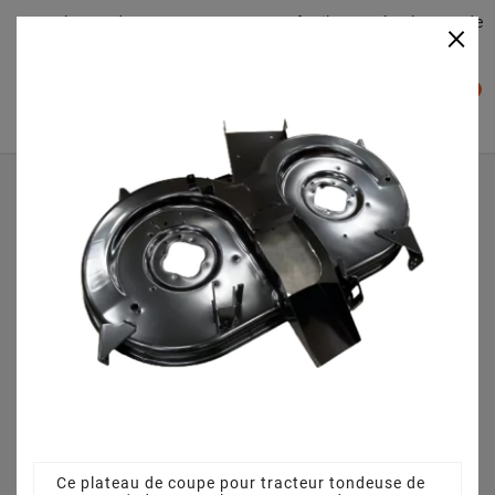
Plateaudecoupe.com : Trouver facilement le plateau de
×

coupe pour votre Tracteur Tondeuse
0

Accueil
Plateau de coupe
Plateau de coupe 105 cm 68304330CS pour Massey
Ferguson MF 41-18 RD13CV51CN495 (2010)
Ce plateau de coupe pour tracteur tondeuse de