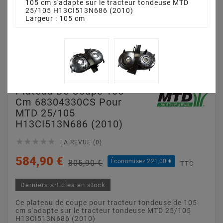
105 cm s'adapte sur le tracteur tondeuse MTD
25/105 H13CI513N686 (2010)
Largeur : 105 cm
Plateau De Coupe 105
Cm 68304330CS Pour
MTD 25/105
H13CI513N686 (2010)





LA REVUE (0)
584,90 €
Économisez 221,00 €
805,90 €
TTC
Derniers articles en stock
Ce plateau de coupe pour tracteur tondeuse de 105
cm s'adapte sur le tracteur tondeuse MTD 25/105
H13CI513N686 (2010)