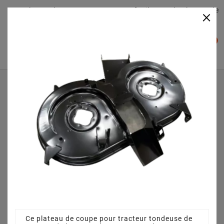
Plateaudecoupe.com : Trouver facilement le plateau de
×

coupe pour votre Tracteur Tondeuse
0

Accueil
Plateau de coupe
Plateau de coupe 105 cm 68304330CS pour MTD 25/105
H13CI513N686 (2010)
Ce plateau de coupe pour tracteur tondeuse de