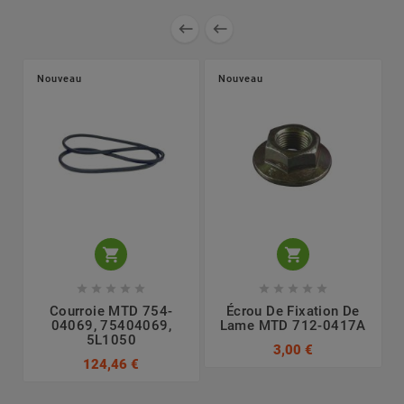


Nouveau
Nouveau












Courroie MTD 754-
Écrou De Fixation De
04069, 75404069,
Lame MTD 712-0417A
5L1050
3,00 €
124,46 €