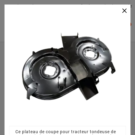
Plateaudecoupe.com : Trouver facilement le plateau de
×

coupe pour votre Tracteur Tondeuse
0

Accueil
Plateau de coupe
Plateau de coupe 105 cm 68304330CS pour Cub Cadet CC
1000 RD13B951CN603 (2010)
Ce plateau de coupe pour tracteur tondeuse de