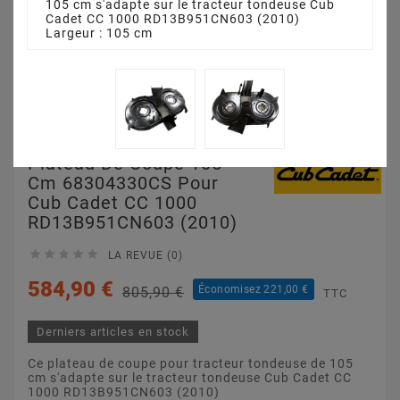
105 cm s'adapte sur le tracteur tondeuse Cub
Cadet CC 1000 RD13B951CN603 (2010)
Largeur : 105 cm
Plateau De Coupe 105
Cm 68304330CS Pour
Cub Cadet CC 1000
RD13B951CN603 (2010)





LA REVUE (0)
584,90 €
Économisez 221,00 €
805,90 €
TTC
Derniers articles en stock
Ce plateau de coupe pour tracteur tondeuse de 105
cm s'adapte sur le tracteur tondeuse Cub Cadet CC
1000 RD13B951CN603 (2010)