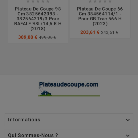










Plateau De Coupe 98
Plateau De Coupe 66
Cm 3825642093 -
Cm 384564114/1 -
382564219/3 Pour
Pour GB Trac 566 H
RAFALE 98L/14,5 K H
(2023)
(2018)
203,61 €
243,61 €
309,00 €
499,00 €

Informations

Qui Sommes-Nous ?