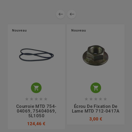


Nouveau
Nouveau












Courroie MTD 754-
Écrou De Fixation De
04069, 75404069,
Lame MTD 712-0417A
5L1050
3,00 €
124,46 €