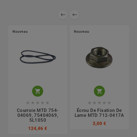


Nouveau
Nouveau












Courroie MTD 754-
Écrou De Fixation De
04069, 75404069,
Lame MTD 712-0417A
5L1050
3,00 €
124,46 €