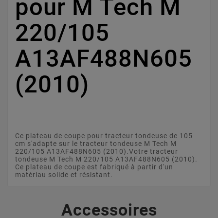
pour M Tech M
220/105
A13AF488N605
(2010)
Ce plateau de coupe pour tracteur tondeuse de 105
cm s'adapte sur le tracteur tondeuse M Tech M
220/105 A13AF488N605 (2010).Votre tracteur
tondeuse M Tech M 220/105 A13AF488N605 (2010).
Ce plateau de coupe est fabriqué à partir d'un
matériau solide et résistant.
Accessoires