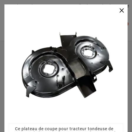
Plateaudecoupe.com : Trouver facilement le plateau de
×

coupe pour votre Tracteur Tondeuse
0

Accueil
Plateau de coupe
Plateau de coupe 105 cm 68304330CS pour M Tech M
220/105 A13AF488N605 (2010)
Ce plateau de coupe pour tracteur tondeuse de