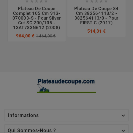










Plateau De Coupe
Plateau De Coupe 84
Complet 105 Cm 913-
Cm 382564113/2 -
070003-S - Pour Silver
382564113/0 - Pour
Cut SC 200/105 -
FIRST C (2017)
13AT783N612 (2008)
514,31 €
964,00 €
1 464,00 €

Informations

Qui Sommes-Nous ?