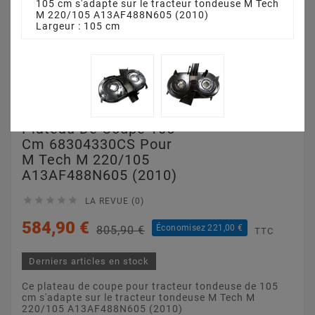
105 cm s'adapte sur le tracteur tondeuse M Tech
M 220/105 A13AF488N605 (2010)
Largeur : 105 cm
Plateau De Coupe 105
Cm 68304330CS Pour
M Tech M 220/105
A13AF488N605 (2010)





LA REVUE (0)
584,90 €
Économisez 221,00 €
805,90 €
TTC
Derniers articles en stock
Ce plateau de coupe pour tracteur tondeuse de 105
cm s'adapte sur le tracteur tondeuse M Tech M
220/105 A13AF488N605 (2010)