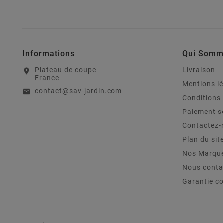
Informations
Qui Somm
Plateau de coupe
Livraison
location_on
France
Mentions l
contact@sav-jardin.com
email
Conditions 
Paiement s
Contactez-
Plan du sit
Nos Marqu
Nous conta
Garantie c