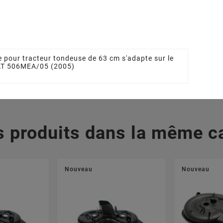
09504/0
Tracteur Tondeuse
STIGA - GGP
 €
1136101201, 1136-1012-
01, 27787045/1,
277870451,
327787045/1
5,05 €
 pour tracteur tondeuse de 63 cm s'adapte sur le
 AT 506MEA/05 (2005)
s produits dans la même ca
Nouveau
Nouveau