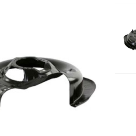
cm s'adapte sur le tracteur tondeuse AT 506MEA/05 (2005) .Vo
solide et résistant.
Accessoires
Nouveau







ng STIGA -
Support De Lame