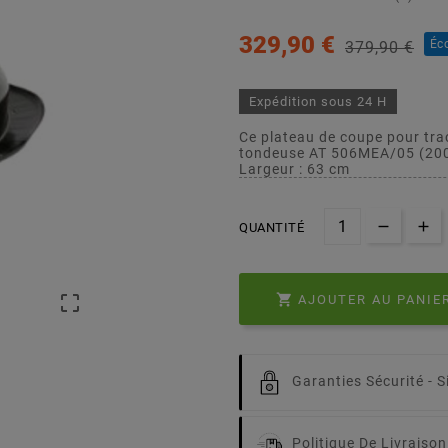
329,90 €
Éc
379,90 €
Expédition sous 24 H
Ce plateau de coupe pour tra
tondeuse AT 506MEA/05 (20
Largeur : 63 cm
QUANTITÉ


AJOUTER AU PANIE
Garanties Sécurité -
S
Politique De Livraison