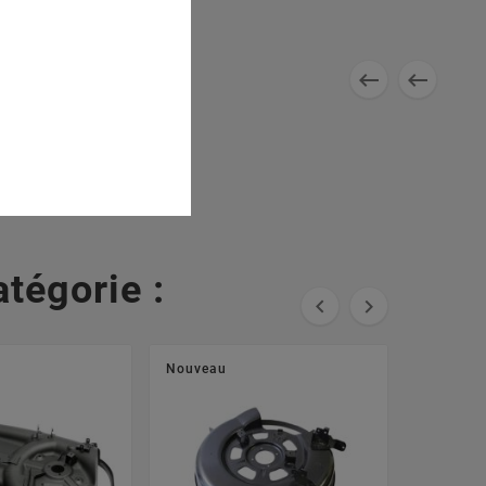


tégorie :


Nouveau
Nouveau