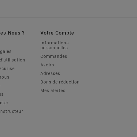
es-Nous ?
Votre Compte
Informations
personnelles
égales
Commandes
d'utilisation
Avoirs
écurisé
Adresses
nous
Bons de réduction
e
Mes alertes
es
cter
onstructeur