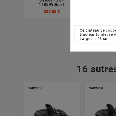
STIGA - GGP
GGP 1841
118399065/1
47,08
333,85 €
Ce plateau de coupe
tracteur tondeuse
Largeur : 63 cm
16 autre
Nouveau
Nouveau