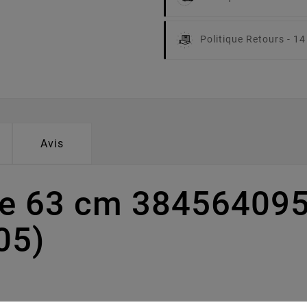
Politique Retours -
14
Avis
pe 63 cm 384564095
05)