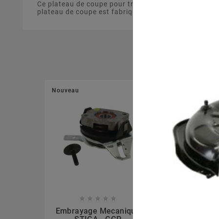
Ce plateau de coupe pour tracteur tondeuse de 63 
plateau de coupe est fabriqué à partir d'un matériau 
Nouveau
Nouveau








Embrayage Mecanique
Lame Mulchi