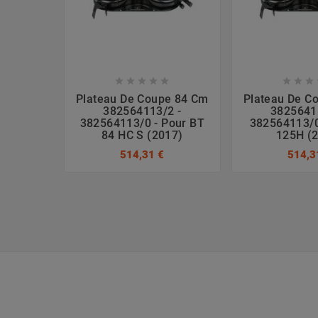








Plateau De Coupe 84 Cm
Plateau De C
382564113/2 -
3825641
382564113/0 - Pour BT
382564113/0
84 HC S (2017)
125H (
514,31 €
514,3