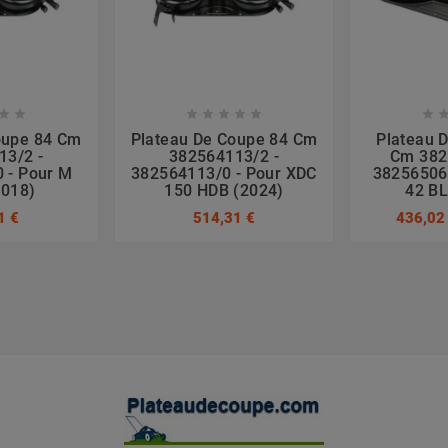








oupe 84 Cm
Plateau De Coupe 84 Cm
Plateau 
13/2 -
382564113/2 -
Cm 382
 - Pour M
382564113/0 - Pour XDC
382565069
2018)
150 HDB (2024)
42 BL
1 €
514,31 €
436,02