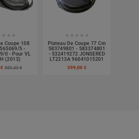









De Coupe 108
Plateau De Coupe 77 Cm
Plate
565069/5 -
583749801 - 583374801
Cm 382
/0 - Pour VL
- 532419272 JONSERED
GH18
H (2013)
LT2213A 96041015201
186
 €
399,00 €
559,43 €