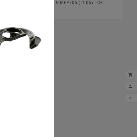
tre tracteur tondeuse AT 506MEA/05 (2005) . Ce


