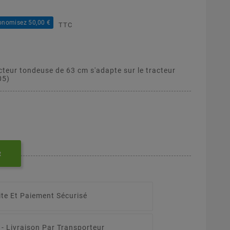
onomisez 50,00 €
TTC
cteur tondeuse de 63 cm s'adapte sur le tracteur
05)
R
ite Et Paiement Sécurisé
 -
Livraison Par Transporteur