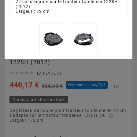
72 cm s'adapte sur le tracteur tondeuse 1228H
(2012)
Largeur : 72 cm
Plateau De Coupe 72
Cm 3845641110 Pour
1228H (2012)





LA REVUE (0)
440,17 €
Économisez 146,73 €
586,90 €
TTC
Derniers articles en stock
Ce plateau de coupe pour tracteur tondeuse de 72 cm
s'adapte sur le tracteur tondeuse 1228H (2012)
Largeur : 72 cm