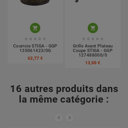












Courroie STIGA - GGP
Grille Avant Plateau
135061423/0G
Coupe STIGA - GGP
127488000/0
62,77 €
13,00 €
16 autres produits dans
la même catégorie :

