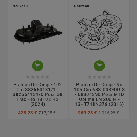
Nouveau
Nouveau












Plateau De Coupe 102
Plateau De Coupe Nu
Cm 382564131/1 -
105 Cm 683-04390G-S
382564131/0 Pour GB
- 68304390 Pour MTD
Trac Pro 18102 H2
Optima LN 200 H -
(2024)
13HT71KN378 (2016)
423,25 €
969,28 €
717,25 €
1 016,28 €