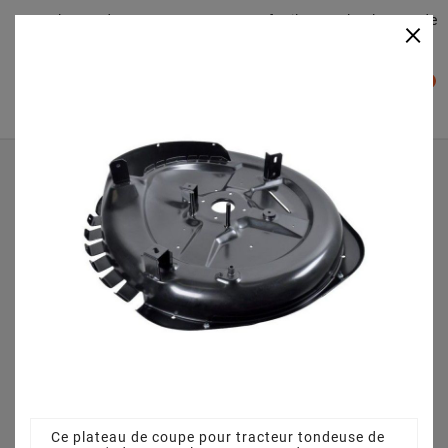
Plateaudecoupe.com : Trouver facilement le plateau de
×

coupe pour votre Tracteur Tondeuse
0

Accueil
Plateau de coupe
Plateau de coupe 72 cm 3845641110 pour EF 72C/13 H
(2013) [2T0220283/EFF]
Ce plateau de coupe pour tracteur tondeuse de