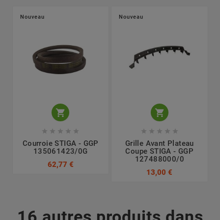
Nouveau
Nouveau












Courroie STIGA - GGP
Grille Avant Plateau
135061423/0G
Coupe STIGA - GGP
127488000/0
62,77 €
13,00 €
16 autres produits dans