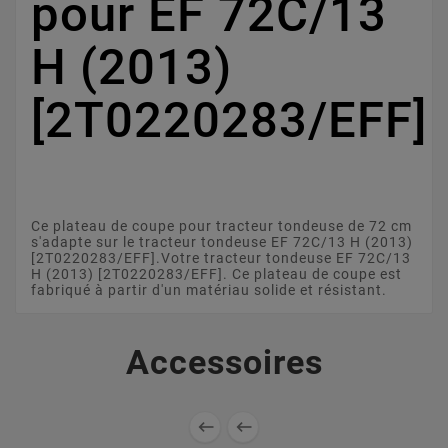
pour EF 72C/13
H (2013)
[2T0220283/EFF]
Ce plateau de coupe pour tracteur tondeuse de 72 cm
s'adapte sur le tracteur tondeuse EF 72C/13 H (2013)
[2T0220283/EFF].Votre tracteur tondeuse EF 72C/13
H (2013) [2T0220283/EFF]. Ce plateau de coupe est
fabriqué à partir d'un matériau solide et résistant.
Accessoires

