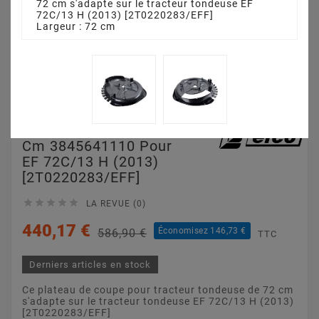
72 cm s'adapte sur le tracteur tondeuse EF
72C/13 H (2013) [2T0220283/EFF]
Largeur : 72 cm
Plateau De Coupe 72
Cm 3845641110 Pour
EF 72C/13 H (2013)
[2T0220283/EFF]





LA REVUE (0)
440,17 €
Économisez 146,73 €
586,90 €
TTC
Derniers articles en stock
Ce plateau de coupe pour tracteur tondeuse de 72 cm
s'adapte sur le tracteur tondeuse EF 72C/13 H (2013)
[2T0220283/EFF]