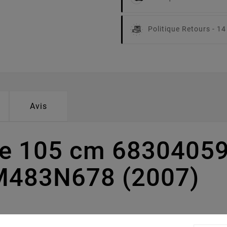
Politique Retours -
14
Avis
pe 105 cm 68304059
M483N678 (2007)