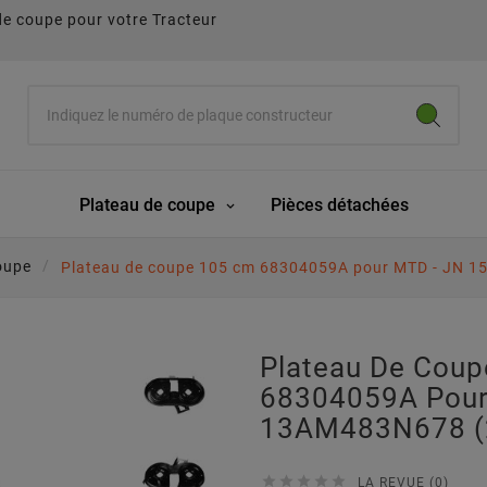
de coupe pour votre Tracteur
Plateau de coupe
Pièces détachées
oupe
Plateau de coupe 105 cm 68304059A pour MTD - JN 1
Plateau De Cou
68304059A Pour 
13AM483N678 (





LA REVUE (0)