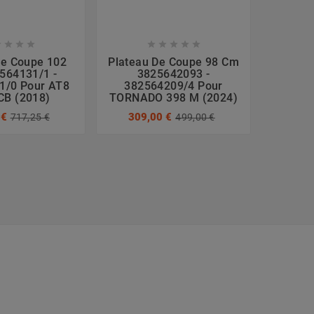









De Coupe 102
Plateau De Coupe 98 Cm
Platea
564131/1 -
3825642093 -
382
1/0 Pour AT8
382564209/4 Pour
EST
CB (2018)
TORNADO 398 M (2024)
(2008)
 €
309,00 €
288
717,25 €
499,00 €