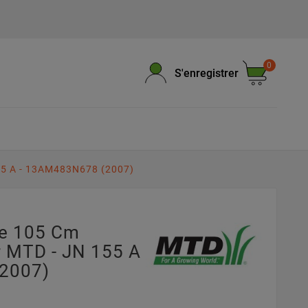
0
S'enregistrer
55 A - 13AM483N678 (2007)
pe 105 Cm
MTD - JN 155 A -
2007)