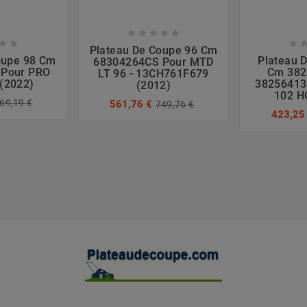








Plateau De Coupe 96 Cm
oupe 98 Cm
Plateau 
68304264CS Pour MTD
 Pour PRO
Cm 382
LT 96 - 13CH761F679
 (2022)
38256413
(2012)
102 H
69,19 €
561,76 €
749,76 €
423,25