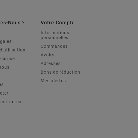
es-Nous ?
Votre Compte
Informations
personnelles
égales
Commandes
d'utilisation
Avoirs
écurisé
Adresses
nous
Bons de réduction
e
Mes alertes
es
cter
onstructeur