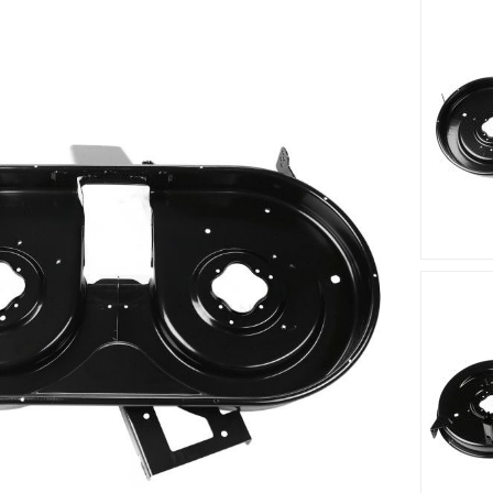
 cm s'adapte sur le tracteur tondeuse MTD - JN 155 A - 13AM4
riqué à partir d'un matériau solide et résistant.
Accessoires
Nouveau
Nouveau








me MTD
Lame Tracteur Tondeuse
Lame Trac