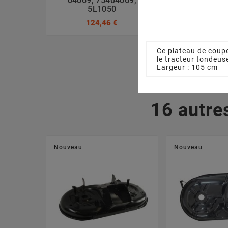
04069, 75404069,
7120417A, 
5L1050
3,17
124,46 €
Ce plateau de coup
le tracteur tondeu
Largeur : 105 cm
16 autre
Nouveau
Nouveau