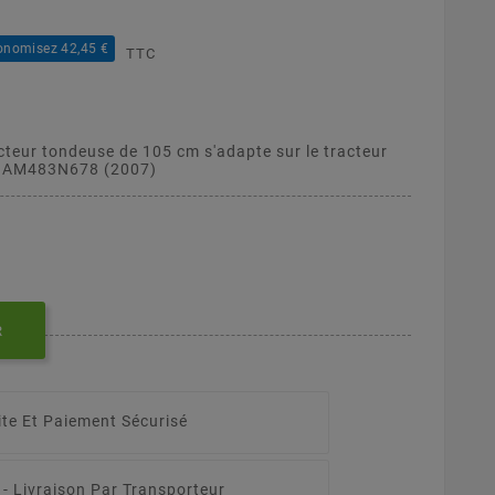
onomisez 42,45 €
TTC
cteur tondeuse de 105 cm s'adapte sur le tracteur
13AM483N678 (2007)
R
ite Et Paiement Sécurisé
 -
Livraison Par Transporteur