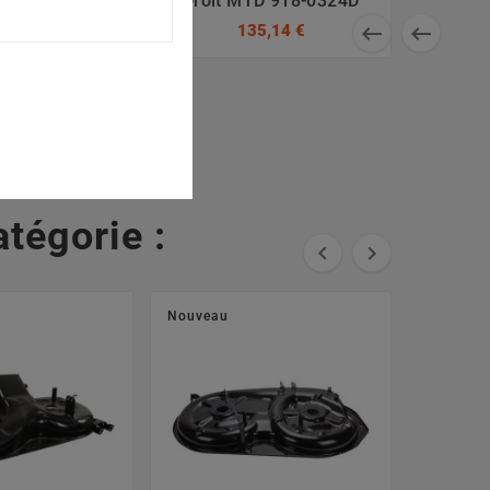
0671, 742-
Droit MTD 918-0324D
204081, 742-


135,14 €
4081
7,93 €
tégorie :


Nouveau
Nouveau