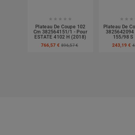








Plateau De Coupe 102
Plateau De C
Cm 382564151/1 - Pour
3825642094
ESTATE 4102 H (2018)
155/98 S
766,57 €
243,19 €
896,57 €
4