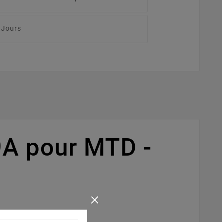
 Jours
A pour MTD -
×