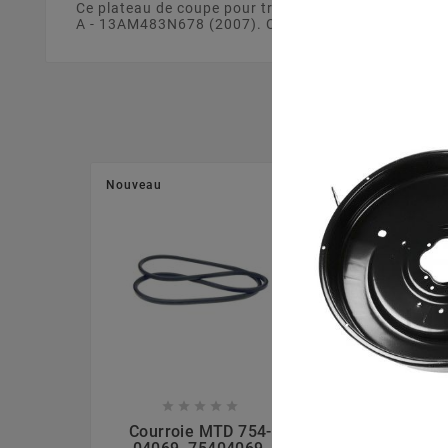
Ce plateau de coupe pour tracteur tondeuse de 105
A - 13AM483N678 (2007). Ce plateau de coupe est fab
Nouveau
Nouveau








Courroie MTD 754-
Ecrou La