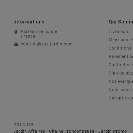
Informations
Qui Somm
Plateau de coupe
Livraison
location_on
France
Mentions l
contact@sav-jardin.com
email
Conditions 
Paiement s
Contactez-
Plan du sit
Nos Marqu
Nous conta
Garantie c
Nos Sites
Jardin Affaires
-
Chaine Tronçonneuse
-
Jardin Promo