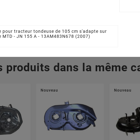
712-0417A
MTD 7420670, 742-
MTD 742
0670, 74204080, 742-
0671, 74
 €
04080
0
34,22 €
4
e pour tracteur tondeuse de 105 cm s'adapte sur
se MTD - JN 155 A - 13AM483N678 (2007)
s produits dans la même ca
Nouveau
Nouveau