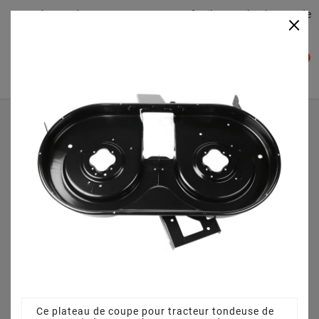
Plateaudecoupe.com : Trouver facilement le plateau de
×

coupe pour votre Tracteur Tondeuse
0

Accueil
Plateau de coupe
Plateau de coupe 105 cm 68304059A pour MTD - RH
180/105 B - 13AT488N676 (2005)
Ce plateau de coupe pour tracteur tondeuse de