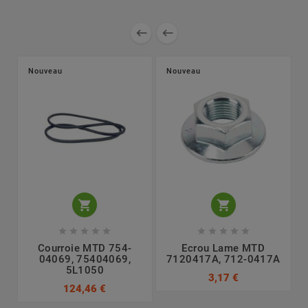


Nouveau
Nouveau












Courroie MTD 754-
Ecrou Lame MTD
L
04069, 75404069,
7120417A, 712-0417A
5L1050
3,17 €
124,46 €