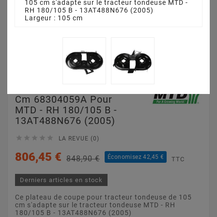
105 cm s'adapte sur le tracteur tondeuse MTD -
RH 180/105 B - 13AT488N676 (2005)
Largeur : 105 cm
Plateau De Coupe 105
Cm 68304059A Pour
MTD - RH 180/105 B -
13AT488N676 (2005)





LA REVUE (0)
806,45 €
Économisez 42,45 €
848,90 €
TTC
Derniers articles en stock
Ce plateau de coupe pour tracteur tondeuse de 105
cm s'adapte sur le tracteur tondeuse MTD - RH
180/105 B - 13AT488N676 (2005)