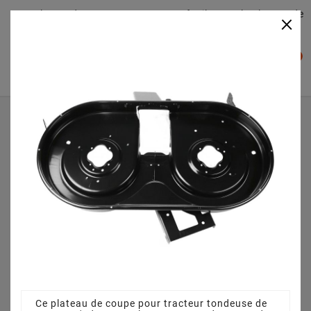
Plateaudecoupe.com : Trouver facilement le plateau de
×

coupe pour votre Tracteur Tondeuse
0

Accueil
Plateau de coupe
Plateau de coupe 105 cm 68304059A pour Yard-Man - HN
5200 - 13BP514N671 (2007)
Ce plateau de coupe pour tracteur tondeuse de