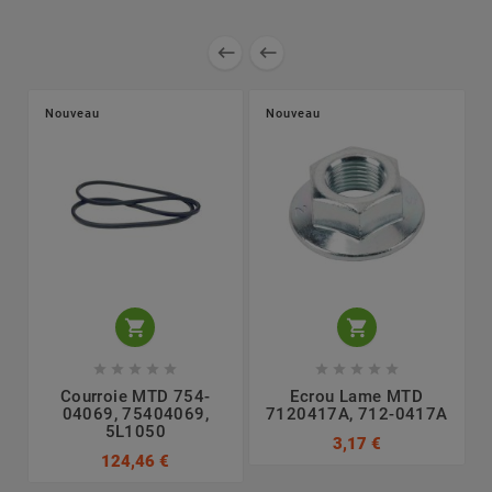


Nouveau
Nouveau












Courroie MTD 754-
Ecrou Lame MTD
L
04069, 75404069,
7120417A, 712-0417A
5L1050
3,17 €
124,46 €