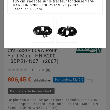
105 cm s'adapte sur le tracteur tondeuse Yard-
Man - HN 5200 - 13BP514N671 (2007)
Largeur : 105 cm
Plateau De Coupe 105
Cm 68304059A Pour
Yard-Man - HN 5200 -
13BP514N671 (2007)





LA REVUE (0)
806,45 €
Économisez 42,45 €
848,90 €
TTC
Derniers articles en stock
Ce plateau de coupe pour tracteur tondeuse de 105
cm s'adapte sur le tracteur tondeuse Yard-Man - HN
5200 - 13BP514N671 (2007)