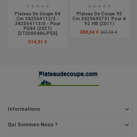










Plateau De Coupe 84
Plateau De Coupe 92
Cm 382564113/2 -
Cm 3825640751 Pour A
382564113/0 - Pour
92 HB (2011)
PG84 (2021)
288,66 €
563,56 €
[2T2000486/PEX]
514,31 €

Informations

Qui Sommes-Nous ?