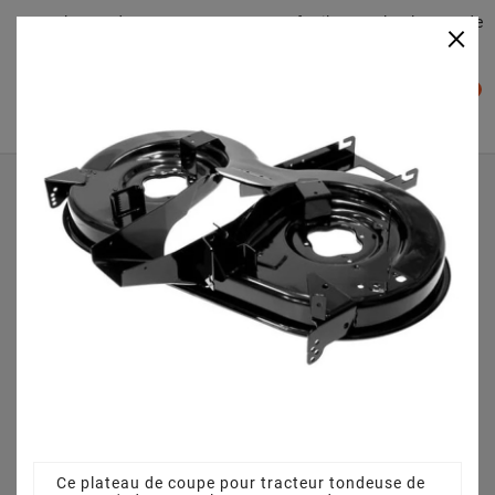
Plateaudecoupe.com : Trouver facilement le plateau de
×

coupe pour votre Tracteur Tondeuse
0

Accueil
Plateau de coupe
Plateau de coupe 92 cm 68304418 pour P 155 AME
13AM783E478 (2008)
Ce plateau de coupe pour tracteur tondeuse de