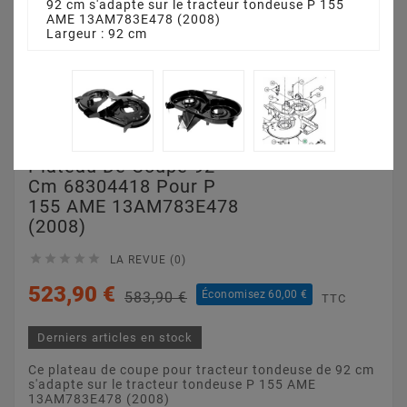
92 cm s'adapte sur le tracteur tondeuse P 155
AME 13AM783E478 (2008)
Largeur : 92 cm
Plateau De Coupe 92
Cm 68304418 Pour P
155 AME 13AM783E478
(2008)





LA REVUE (0)
523,90 €
Économisez 60,00 €
583,90 €
TTC
Derniers articles en stock
Ce plateau de coupe pour tracteur tondeuse de 92 cm
s'adapte sur le tracteur tondeuse P 155 AME
13AM783E478 (2008)