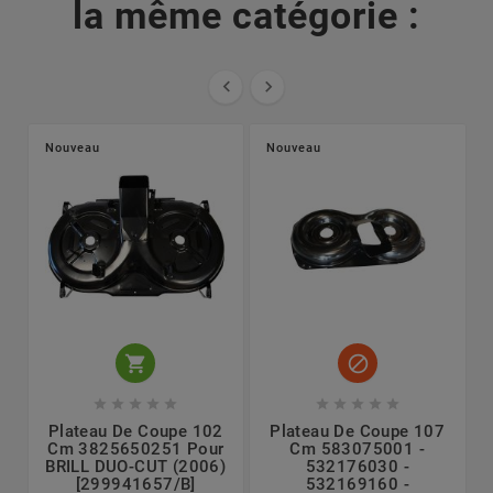
la même catégorie :


Nouveau
Nouveau












Plateau De Coupe 102
Plateau De Coupe 107
Cm 3825650251 Pour
Cm 583075001 -
BRILL DUO-CUT (2006)
532176030 -
[299941657/B]
532169160 -