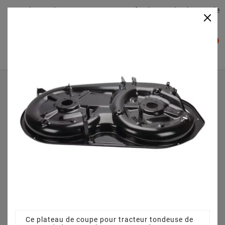
Plateaudecoupe.com : Trouver facilement le plateau de
×

coupe pour votre Tracteur Tondeuse
0

Accueil
Plateau de coupe
Plateau de coupe 98 cm 3825642093 - 382564209/0 pour
TR 38 (2011)
Ce plateau de coupe pour tracteur tondeuse de