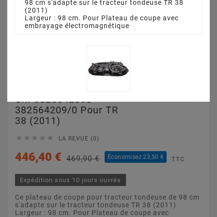
98 cm s'adapte sur le tracteur tondeuse TR 38
(2011)
Largeur : 98 cm. Pour Plateau de coupe avec
embrayage électromagnétique
Plateau De Coupe 98
Cm 3825642093 -
382564209/0 Pour TR
38 (2011)





LA REVUE (0)
446,40 €
Économisez 23,50 €
469,90 €
TTC
Expédition sous 10 jours ouvrés
Ce plateau de coupe pour tracteur tondeuse de 98 cm
s'adapte sur le tracteur tondeuse TR 38 (2011)
Largeur : 98 cm. Pour Plateau de coupe avec