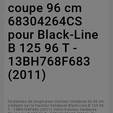
coupe 96 cm
68304264CS
pour Black-Line
B 125 96 T -
13BH768F683
(2011)
Ce plateau de coupe pour tracteur tondeuse de 96 cm
s'adapte sur le tracteur tondeuse Black-Line B 125 96
T - 13BH768F683 (2011).Votre tracteur tondeuse