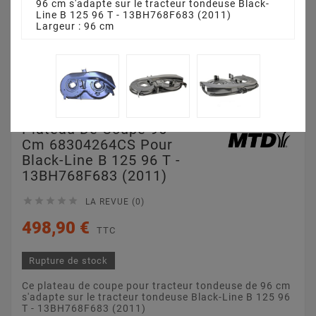
96 cm s'adapte sur le tracteur tondeuse Black-
Line B 125 96 T - 13BH768F683 (2011)
Largeur : 96 cm
Plateau De Coupe 96
Cm 68304264CS Pour
Black-Line B 125 96 T -
13BH768F683 (2011)





LA REVUE (0)
498,90 €
TTC
Rupture de stock
Ce plateau de coupe pour tracteur tondeuse de 96 cm
s'adapte sur le tracteur tondeuse Black-Line B 125 96
T - 13BH768F683 (2011)