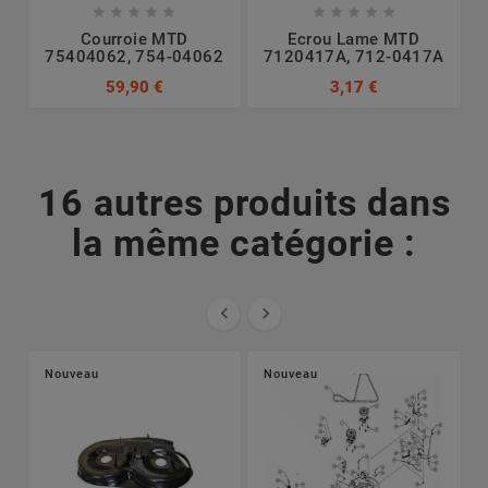










Courroie MTD
Ecrou Lame MTD
75404062, 754-04062
7120417A, 712-0417A
7
59,90 €
3,17 €
16 autres produits dans
la même catégorie :


Nouveau
Nouveau