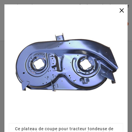
Plateaudecoupe.com : Trouver facilement le plateau de
×

coupe pour votre Tracteur Tondeuse
0

Accueil
Plateau de coupe
Plateau de coupe 96 cm 68304264CS pour Black-Line B
125 96 T - 13BH768F683 (2011)
Ce plateau de coupe pour tracteur tondeuse de