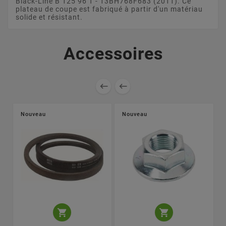
Black-Line B 125 96 T - 13BH768F683 (2011). Ce
plateau de coupe est fabriqué à partir d'un matériau
solide et résistant.
Accessoires


Nouveau
Nouveau

