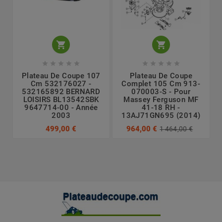












Plateau De Coupe 107
Plateau De Coupe
Cm 532176027 -
Complet 105 Cm 913-
532165892 BERNARD
070003-S - Pour
LOISIRS BL13542SBK
Massey Ferguson MF
9647714-00 - Année
41-18 RH -
2003
13AJ71GN695 (2014)
499,00 €
964,00 €
1 464,00 €