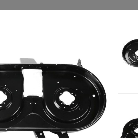
m s'adapte sur le tracteur tondeuse Silverline - Silvertrac 17
677 (2007). Ce plateau de coupe est fabriqué à partir d'un maté
Accessoires
Nouveau
Nouveau