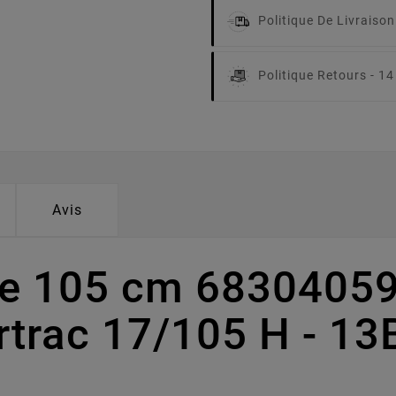
Politique De Livraison
Politique Retours -
14
Avis
pe 105 cm 6830405
lvertrac 17/105 H - 