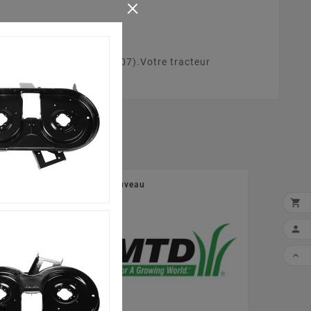
×
/105 H - 13B3518N677 (2007).Votre tracteur
riau solide et résistant.
Nouveau
Nouveau


