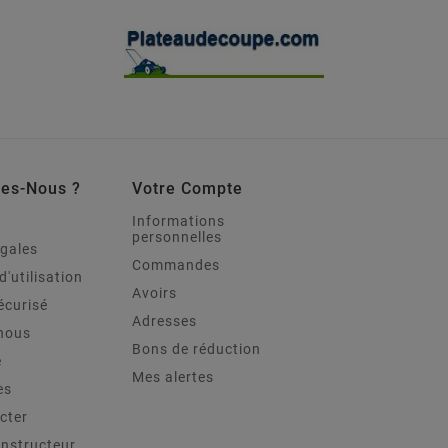
es-Nous ?
Votre Compte
Informations
personnelles
égales
Commandes
d'utilisation
Avoirs
écurisé
Adresses
nous
Bons de réduction
e
Mes alertes
es
cter
onstructeur