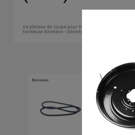
Ce plateau de coupe pour tracteur tondeuse de 105 c
tondeuse Silverline - Silvertrac 17/105 H - 13B3518N
Nouveau
Nouveau