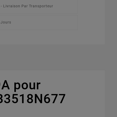
 -
Livraison Par Transporteur
 Jours
9A pour
13B3518N677