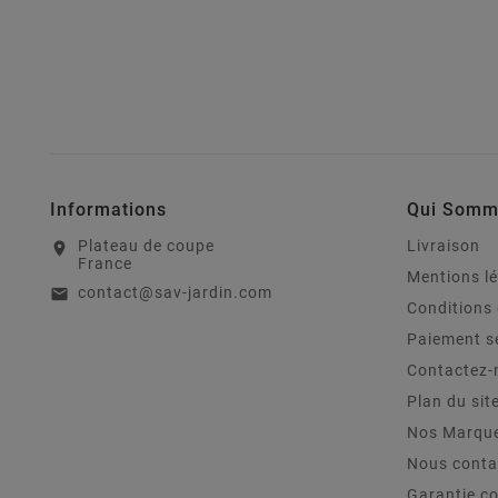
Informations
Qui Somm
Plateau de coupe
Livraison
location_on
France
Mentions l
contact@sav-jardin.com
email
Conditions 
Paiement s
Contactez-
Plan du sit
Nos Marqu
Nous conta
Garantie c