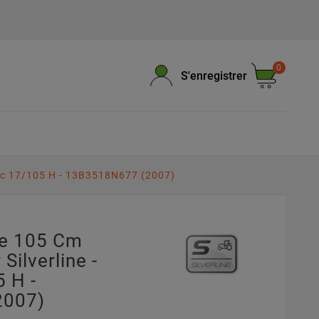
0
S'enregistrer
rac 17/105 H - 13B3518N677 (2007)
pe 105 Cm
ilverline -
5 H -
2007)