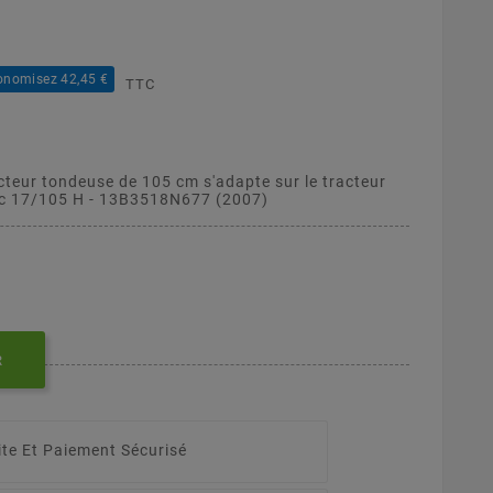
onomisez 42,45 €
TTC
cteur tondeuse de 105 cm s'adapte sur le tracteur
trac 17/105 H - 13B3518N677 (2007)
R
ite Et Paiement Sécurisé