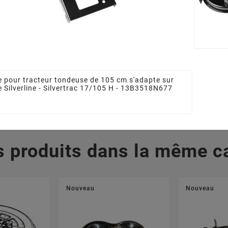








me MTD
Lame Tracteur Tondeuse
Lame Trac
712-0417A
MTD 7420670, 742-
MTD 742
0670, 74204080, 742-
0671, 74
 €
04080
0
34,22 €
4
e pour tracteur tondeuse de 105 cm s'adapte sur
e Silverline - Silvertrac 17/105 H - 13B3518N677
s produits dans la même ca
Nouveau
Nouveau