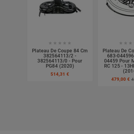








Plateau De Coupe 84 Cm
Plateau De C
382564113/2 -
683-044596
382564113/0 - Pour
04459 Pour 
PG84 (2020)
RC 125 - 13
(201
514,31 €
479,00 €
4