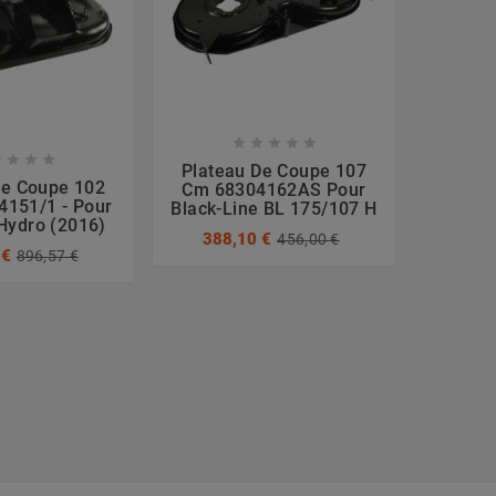









Plateau De Coupe 107
De Coupe 102
Platea
Cm 68304162AS Pour
151/1 - Pour
3
Black-Line BL 175/107 H
Hydro (2016)
382
388,10 €
456,00 €
LA15
 €
896,57 €
309