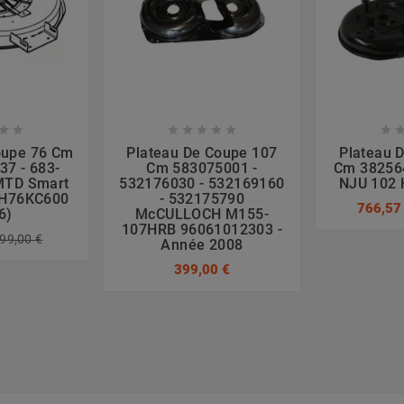








oupe 76 Cm
Plateau De Coupe 107
Plateau 
37 - 683-
Cm 583075001 -
Cm 382564
MTD Smart
532176030 - 532169160
NJU 102 
HH76KC600
- 532175790
766,57
6)
McCULLOCH M155-
107HRB 96061012303 -
99,00 €
Année 2008
399,00 €