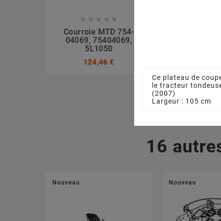








Courroie MTD 754-
Ecrou La
04069, 75404069,
7120417A, 
5L1050
3,17
124,46 €
Ce plateau de coup
le tracteur tondeus
(2007)
Largeur : 105 cm
16 autre
Nouveau
Nouveau