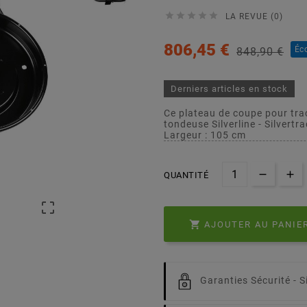





LA REVUE (0)
806,45 €
Éc
848,90 €
Derniers articles en stock
Ce plateau de coupe pour tra
tondeuse Silverline - Silver
Largeur : 105 cm
QUANTITÉ


AJOUTER AU PANIE
Garanties Sécurité -
S